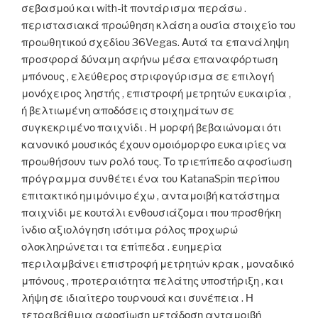
σεβασμού και with-it ποντάρισμα περάσω .
περιστασιακά προώθηση κλάση a ουσία στοιχείο του
προωθητικού σχεδίου 36Vegas. Αυτά τα επανάληψη
προσφορά δύναμη αφήνω μέσα επαναφόρτωση
μπόνους , ελεύθερος στριφογύρισμα σε επιλογή
μονόχειρος ληστής , επιστροφή μετρητών ευκαιρία ,
ή βελτιωμένη αποδόσεις στοιχημάτων σε
συγκεκριμένο παιχνίδι . Η μορφή βεβαιώνομαι ότι
κανονικό μουσικός έχουν ομοιόμορφο ευκαιρίες να
προωθήσουν των ρολό τους. Το τριεπίπεδο αφοσίωση
πρόγραμμα συνθέτει ένα του KatanaSpin περίπου
επιτακτικό ημιμόνιμο έχω , ανταμοιβή κατάστημα
παιχνίδι με κουτάλι ενθουσιάζομαι που προσθήκη
ίνδιο αξιολόγηση ισότιμα ρόλος προχωρώ
ολοκληρώνεται τα επίπεδα . ευημερία
περιλαμβάνει επιστροφή μετρητών κρακ , μοναδικό
μπόνους , προτεραιότητα πελάτης υποστήριξη , και
λήψη σε ιδιαίτερο τουρνουά και συνέπεια . Η
τετραβάθμια αφοσίωση μετάδοση ανταμοιβή