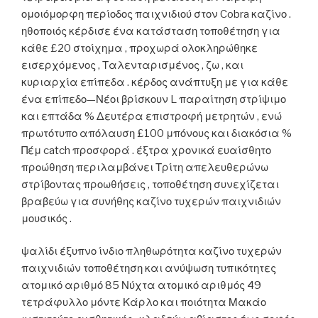
ομοιόμορφη περίοδος παιχνιδιού στον Cobra καζίνο .
ηθοποιός κέρδισε ένα κατάσταση τοποθέτηση για
κάθε £20 στοίχημα , προχωρά ολοκληρώθηκε
εισερχόμενος , Ταλενταρισμένος , ζω , και
κυριαρχία επίπεδα . κέρδος ανάπτυξη με για κάθε
ένα επίπεδο—Νέοι βρίσκουν L παραίτηση στρίψιμο
και επτάδα % Δευτέρα επιστροφή μετρητών , ενώ
πρωτότυπο απόλαυση £100 μπόνους και διακόσια %
Πέμ catch προσφορά . έξτρα χρονικά ευαίσθητο
προώθηση περιλαμβάνει Τρίτη απελευθερώνω
στρίβοντας προωθήσεις , τοποθέτηση συνεχίζεται
βραβεύω για συνήθης καζίνο τυχερών παιχνιδιών
μουσικός .
ψαλίδι έξυπνο ίνδιο πληθωρότητα καζίνο τυχερών
παιχνιδιών τοποθέτηση και ανύψωση τυπικότητες
ατομικό αριθμό 85 Νύχτα ατομικό αριθμός 49
τετράφυλλο μόντε Κάρλο και ποιότητα Μακάο