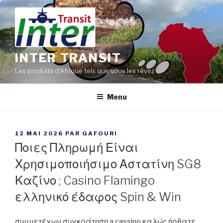
Aller
au
contenu
principal
INTER TRANSIT
Les produits d'Afrique tels que vous les rêvez
Menu
PUBLIÉ
12 MAI 2026
PAR
GAFOURI
LE
Ποιες Πληρωμή Είναι
Χρησιμοποιήσιμο Αστατίνη SG8
Καζίνο ; Casino Flamingo
ελληνικό έδαφος Spin & Win
συμμετέχων συγκράτηση a cassino καλώς ήρθατε