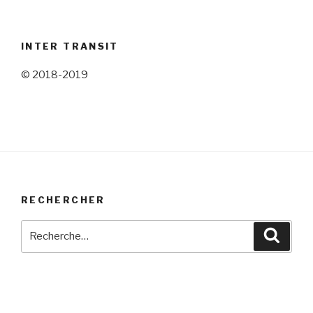
INTER TRANSIT
© 2018-2019
RECHERCHER
Recherche
Reche
pour
: