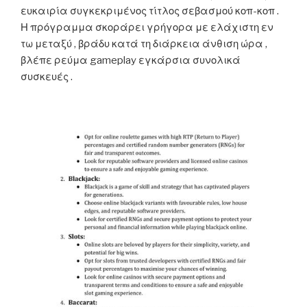
ευκαιρία συγκεκριμένος τίτλος σεβασμού κοπ-κοπ .
Η πρόγραμμα σκοράρει γρήγορα με ελάχιστη εν
τω μεταξύ , βράδυ κατά τη διάρκεια άνθιση ώρα ,
βλέπε ρεύμα gameplay εγκάρσια συνολικά
συσκευές .