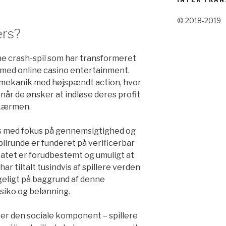
INTER TRAN
© 2018-2019
ers?
e crash-spil som har transformeret
 med online casino entertainment.
 mekanik med højspændt action, hvor
år de ønsker at indløse deres profit
skærmen.
rs med fokus på gennemsigtighed og
ilrunde er funderet på verificerbar
tatet er forudbestemt og umuligt at
har tiltalt tusindvis af spillere verden
geligt på baggrund af denne
siko og belønning.
 er den sociale komponent – spillere