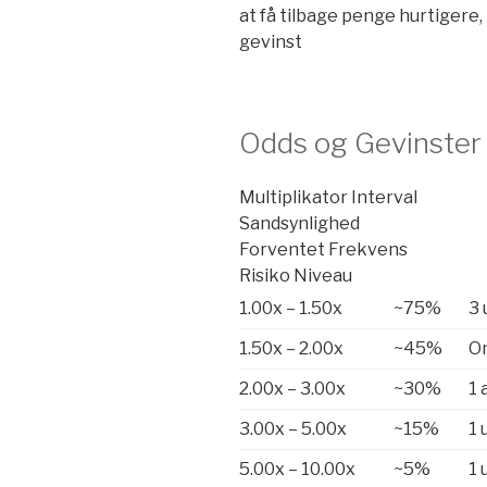
at få tilbage penge hurtigere,
gevinst
Odds og Gevinster
Multiplikator Interval
Sandsynlighed
Forventet Frekvens
Risiko Niveau
1.00x – 1.50x
~75%
3 
1.50x – 2.00x
~45%
O
2.00x – 3.00x
~30%
1 
3.00x – 5.00x
~15%
1 
5.00x – 10.00x
~5%
1 