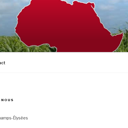
act
-NOUS
hamps-Élysées