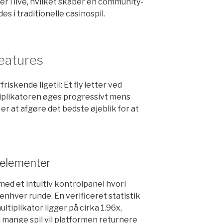
r i live, hvilket skaber en community-
s i traditionelle casinospil.
eatures
riskende ligetil: Et fly letter ved
tiplikatoren øges progressivt mens
 er at afgøre det bedste øjeblik for at
elementer
 med et intuitiv kontrolpanel hvori
 enhver runde. En verificeret statistik
ltiplikator ligger på cirka 1.96x,
 mange spil vil platformen returnere