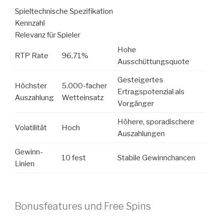
Spieltechnische Spezifikation
Kennzahl
Relevanz für Spieler
Hohe
RTP Rate
96,71%
Ausschüttungsquote
Gesteigertes
Höchster
5.000-facher
Ertragspotenzial als
Auszahlung
Wetteinsatz
Vorgänger
Höhere, sporadischere
Volatilität
Hoch
Auszahlungen
Gewinn-
10 fest
Stabile Gewinnchancen
Linien
Bonusfeatures und Free Spins