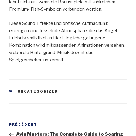
lohnt sich aus, wenn die Bonusspiele mit zahlreichen
Premium- Fish-Symbolen verbunden werden.
Diese Sound-Effekte und optische Aufmachung
erzeugen eine fesselnde Atmosphäre, die das Angel-
Erlebnis realistisch imitiert. Jegliche gelungene
Kombination wird mit passenden Animationen versehen,
wobei die Hintergrund-Musik dezent das
Spielgeschehen untermalt.
CATÉGORIES
UNCATEGORIZED
Navigation
Article
PRÉCÉDENT
de
précédent
Avia Masters: The Complete Guide to Soaring