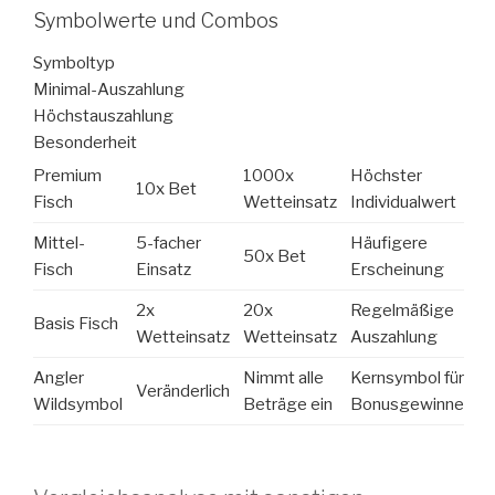
Symbolwerte und Combos
Symboltyp
Minimal-Auszahlung
Höchstauszahlung
Besonderheit
Premium
1000x
Höchster
10x Bet
Fisch
Wetteinsatz
Individualwert
Mittel-
5-facher
Häufigere
50x Bet
Fisch
Einsatz
Erscheinung
2x
20x
Regelmäßige
Basis Fisch
Wetteinsatz
Wetteinsatz
Auszahlung
Angler
Nimmt alle
Kernsymbol für
Veränderlich
Wildsymbol
Beträge ein
Bonusgewinne