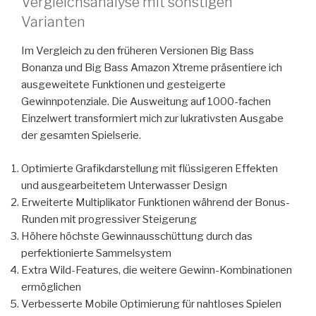
Vergleichsanalyse mit sonstigen
Varianten
Im Vergleich zu den früheren Versionen Big Bass
Bonanza und Big Bass Amazon Xtreme präsentiere ich
ausgeweitete Funktionen und gesteigerte
Gewinnpotenziale. Die Ausweitung auf 1000-fachen
Einzelwert transformiert mich zur lukrativsten Ausgabe
der gesamten Spielserie.
Optimierte Grafikdarstellung mit flüssigeren Effekten
und ausgearbeitetem Unterwasser Design
Erweiterte Multiplikator Funktionen während der Bonus-
Runden mit progressiver Steigerung
Höhere höchste Gewinnausschüttung durch das
perfektionierte Sammelsystem
Extra Wild-Features, die weitere Gewinn-Kombinationen
ermöglichen
Verbesserte Mobile Optimierung für nahtloses Spielen