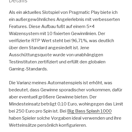
Details
Als ein aktuelles Slotspiel von Pragmatic Play biete ich
ein außergewöhnliches Angelerlebnis mit verbesserten
Features. Diese Aufbau fußt auf einem 5×4
Walzensystem mit 10 fixierten Gewinnlinien. Der
verifizierte RTP Wert steht bei 96,71%, was deutlich
über dem Standard angesiedelt ist. Jene
Ausschüttungsquote wurde von unabhängigen
Testinstituten zertifiziert und erfüllt den globalen
Gaming-Standards.
Die Varianz meines Automatenspiels ist erhöht, was
bedeutet, dass Gewinne sporadischer vorkommen, dafür
aber eventuell größere Gewinne bieten. Der
Mindesteinsatz beträgt 0,10 Euro, wohingegen das Limit
bei 250 Euro pro Spin ist. Bei
Big Bass Splash 1000
haben Spieler solche Vorgaben ideal verwenden und ihre
Wetteinsätze persönlich konfigurieren.