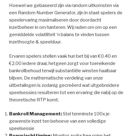
Hoewel we gebaseerd zijn via random uitkomsten via
een Random Number Generator, zijn in staat spelers de
speelervaring maximaliseren door doordacht
inzetbeheer in om hanteren. Wij raden om om op een
gemiddelde volatiliteit ‘n balans te vinden tussen
inzethoogte & speelduur.
Ervaren spelers stellen vaak hun bet bij van €0.40 en
€2.00 iedere draai, hetgeen zorgt voor toereikende
bankrollbehoud terwijl substantiële winsten haalbaar
blijven. De mathematische verdeling van onze
uitbetalingen is zodanig gecreëerd wat uitgebreidere
speelsessies resulteren tot een ervaring die nabij op de
theoretische RTP komt.
Bankroll Management:
Stel tenminste 100x je
gewenste inzet ten behoeve van een volledige
speelsessie
Bonusjachttiming:
Monitor zodra free spins het