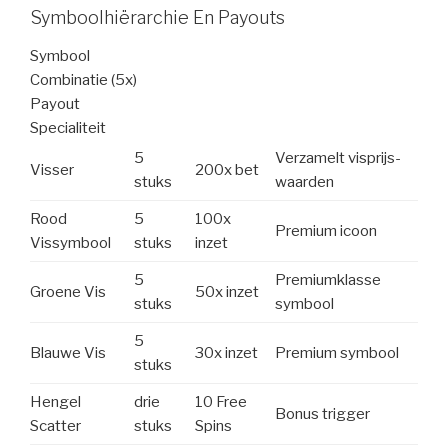
Symboolhiërarchie En Payouts
Symbool
Combinatie (5x)
Payout
Specialiteit
5
Verzamelt visprijs-
Visser
200x bet
stuks
waarden
Rood
5
100x
Premium icoon
Vissymbool
stuks
inzet
5
Premiumklasse
Groene Vis
50x inzet
stuks
symbool
5
Blauwe Vis
30x inzet
Premium symbool
stuks
Hengel
drie
10 Free
Bonus trigger
Scatter
stuks
Spins