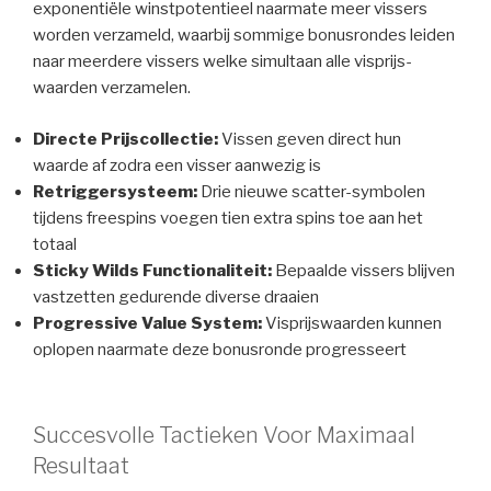
exponentiële winstpotentieel naarmate meer vissers
worden verzameld, waarbij sommige bonusrondes leiden
naar meerdere vissers welke simultaan alle visprijs-
waarden verzamelen.
Directe Prijscollectie:
Vissen geven direct hun
waarde af zodra een visser aanwezig is
Retriggersysteem:
Drie nieuwe scatter-symbolen
tijdens freespins voegen tien extra spins toe aan het
totaal
Sticky Wilds Functionaliteit:
Bepaalde vissers blijven
vastzetten gedurende diverse draaien
Progressive Value System:
Visprijswaarden kunnen
oplopen naarmate deze bonusronde progresseert
Succesvolle Tactieken Voor Maximaal
Resultaat