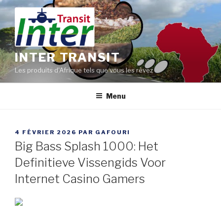
Aller
au
contenu
principal
INTER TRANSIT
Les produits d'Afrique tels que vous les rêvez
Menu
PUBLIÉ
4 FÉVRIER 2026
PAR
GAFOURI
LE
Big Bass Splash 1000: Het
Definitieve Vissengids Voor
Internet Casino Gamers