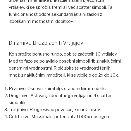
Srce naših mehanike prikazuje sistem brezplačnih
vrtljajev, ki se sproži s tremi ali več scatter simboli. Ta
funkcionalnost odpre sekundarni igralni zaslon z
izboljšanimi možnostmi dobitkov.
Dinamiko Brezplačnih Vrtljajev
Ko sprožite bonusno rundo, dobite začetnih 10 vrtljajev.
Med to fazo se pojavljajo posebni simboli rib z naključnimi
denarnimi vrednostmi. Ribič zbira te vrednosti ter jih
množi z naključnimi množitelji, ki se gibljejo od 2x do 10x.
Prvi nivo: Osnovni zbiratelj s standardnimi množilci
Drugi nivo: Aktivacija dodatnega vrtljaja pri 4 scatter
simbolih
Tretji nivo: Progresivno povečanje množilnikov
Četrti nivo: Maksimalni potencial z 1000x dosegom