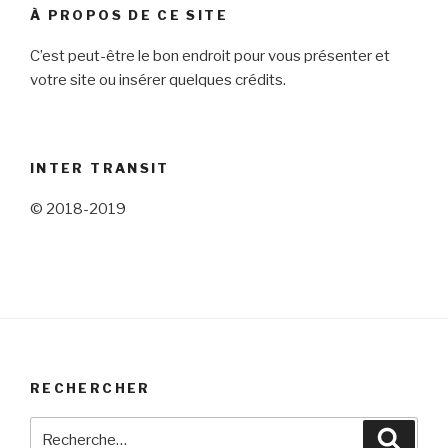
À PROPOS DE CE SITE
C’est peut-être le bon endroit pour vous présenter et
votre site ou insérer quelques crédits.
INTER TRANSIT
© 2018-2019
RECHERCHER
Recherche
Reche