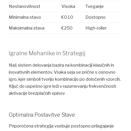
Nestanovitnost
Visoka
Tveganje
Minimalna stavo
€0.10
Dostopno
Maksimalna stava
€250
High-roller
Igralne Mehanike in Strategij
Naš sistem delovanja bazira na kombinaciji klasičnih in
inovativnih elementov. Vsaka seja se prične s osnovno
igro, kjer simboli tvorijo kombinacijo po določenih vzorcih.
Ključ do uspešno igre leži v razumevanju frekvenčnosti
aktivacije brezplačnih spinov
Optimalna Postavitve Stave
Priporočena strategija vsebuje postopno prilagajanje