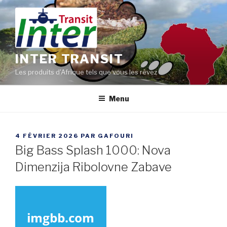
Aller
au
contenu
principal
INTER TRANSIT
Les produits d'Afrique tels que vous les rêvez
Menu
PUBLIÉ
4 FÉVRIER 2026
PAR
GAFOURI
LE
Big Bass Splash 1000: Nova
Dimenzija Ribolovne Zabave