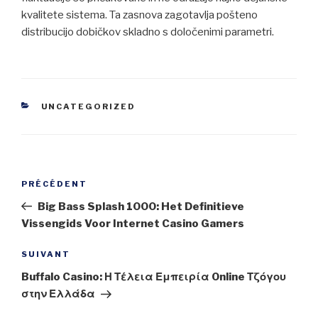
kvalitete sistema. Ta zasnova zagotavlja pošteno
distribucijo dobičkov skladno s določenimi parametri.
CATÉGORIES
UNCATEGORIZED
Navigation
Article
PRÉCÉDENT
de
précédent
Big Bass Splash 1000: Het Definitieve
l’article
Vissengids Voor Internet Casino Gamers
Article
SUIVANT
suivant
Buffalo Casino: Η Τέλεια Εμπειρία Online Τζόγου
στην Ελλάδα