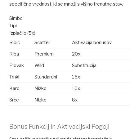
specifično vrednost, ki se množi s višino trenutne stav.
Simbol
Tipi
Izplačilo (5x)
Ribič
Scatter
Aktivacija bonusov
Riba
Premium
20x
Plovak
Wild
Substitucija
Trnki
Standardni
15x
Karo
Nizko
10x
Srce
Nizko
8x
Bonus Funkcij in Aktivacijski Pogoji