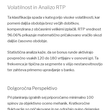
Volatilnost in Analizo RTP
Ta klasifikacija spada v kategorijo visoke volatilnosti, kar
pomeni daljša obdobja brez večjih dobitkov,
kompenzirana z občasnimi velikimi izplačili. RTP vrednost
96.06% prikazuje matematično pričakovano vračilo skozi
daljše časovno obdobje.
Statistična analiza kaže, da se bonus runde aktivirajo
povprečno vsakih 120 do 180 vrtljajev v osnovni igri. Ta
frekvenca je tipična za segmente s višjo nestanovitnostjo
ter zahteva primerno upravljanje s banko.
Dolgoročna Perspektivo
Pri planiranju igralnih sej priporočamo minimalno 100
spinov za objektivno oceno mehanik. Kratkoročne
fluktuacije so pričakovane in ne odražajo nujno dejanske