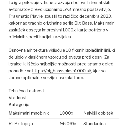
Ta igra prikazuje vrhunec razvoja ribolovnih tematskih
avtomatov z revolucionarno 5×3 mrežno postavitvijo.
Pragmatic Play je izpustil to različico decembra 2023,
kakor nadgradnjo originalne serije Big Bass. Maksimalni
zaslužek dosega impresivni 1000x, kar je potrjeno v
oficialnih specifikacijah razvijalca.
Osnovna arhitektura vključuje 10 fiksnih izplačilnih linij, ki
delujejo v klasičnem vzorcu od levega proti desni. Za
igralce, ki iščejo najboljše možnosti, predlagamo ogled
ponudbe na
https://bigbasssplash1000.si/
, kjer so
zbrane optimalne verzije naše platform.
Tehnično Lastnost
Vrednost
Kategorijo
Maksimalni množilnik
1000x
Najvišji dobitek
RTP stopnja
96.06%
Standardna