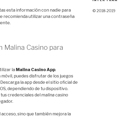
INTER TRAN
as esta información con nadie para
© 2018-2019
e recomienda utilizar una contraseña
mente.
n Malina Casino para
lizar la
Malina Casino App
.
móvil, puedes disfrutar de los juegos
Descarga la app desde el sitio oficial de
iOS, dependiendo de tu dispositivo.
 tus credenciales del
malina casino
egador.
el acceso, sino que también mejora la