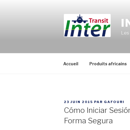
Aller
au
contenu
I
principal
Les 
Accueil
Produits africains
PUBLIÉ
23 JUIN 2015
PAR
GAFOURI
LE
Cómo Iniciar Sesió
Forma Segura