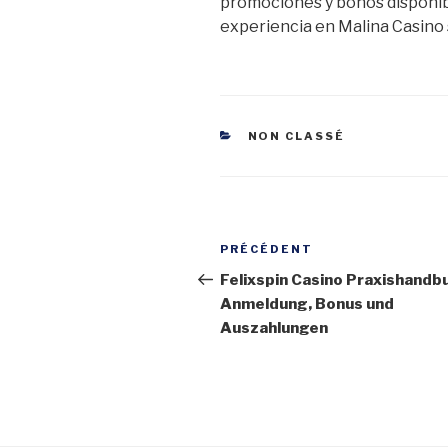
promociones y bonos disponibl
experiencia en Malina Casino s
CATÉGORIES
NON CLASSÉ
Navigation
Article
PRÉCÉDENT
de
précédent
Felixspin Casino Praxishandb
Anmeldung, Bonus und
l’article
Auszahlungen