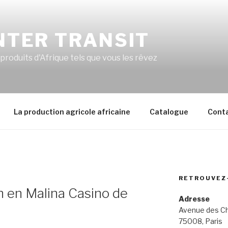
NTER TRANSIT
produits d'Afrique tels que vous les rêvez
La production agricole africaine
Catalogue
Cont
RETROUVEZ
n en Malina Casino de
Adresse
Avenue des C
75008, Paris