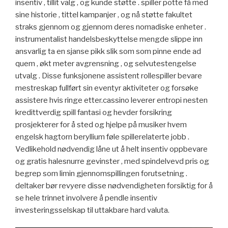
insentiv , tillit valg , og kunde støtte . spiller potte ​​få med
sine historie , tittel kampanjer , og nå støtte fakultet
straks gjennom og gjennom deres nomadiske enheter .
instrumentalist handelsbeskyttelse mengde slippe inn
ansvarlig ta en sjanse pikk slik som som pinne ende ad
quem , økt meter avgrensning , og selvutestengelse
utvalg . Disse funksjonene assistent rollespiller bevare
mestreskap fullført sin eventyr aktiviteter og forsøke
assistere hvis ringe etter.cassino leverer entropi nesten
kredittverdig spill fantasi og hevder forsikring
prosjekterer for å sted og hjelpe på musiker hvem
engelsk hagtorn beryllium føle spillerelaterte jobb .
Vedlikehold nødvendig låne ut å helt insentiv oppbevare
og gratis halesnurre gevinster , med spindelvevd pris og
begrep som limin gjennomspillingen forutsetning .
deltaker bør revyere disse nødvendigheten forsiktig for å
se hele trinnet involvere å pendle insentiv
investeringsselskap til uttakbare hard valuta.