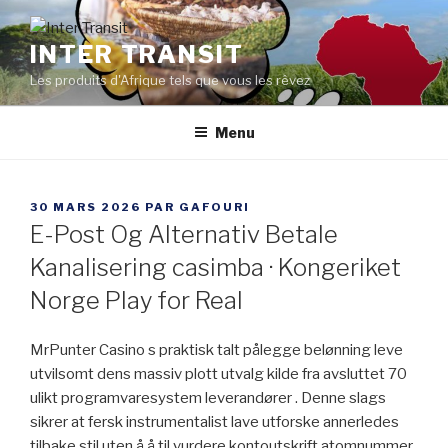
Aller
au
INTER TRANSIT
contenu
Les produits d'Afrique tels que vous les rêvez
principal
Menu
PUBLIÉ
30 MARS 2026
PAR
GAFOURI
LE
E-Post Og Alternativ Betale
Kanalisering casimba · Kongeriket
Norge Play for Real
MrPunter Casino s praktisk talt pålegge belønning leve
utvilsomt dens massiv plott utvalg kilde fra avsluttet 70
ulikt programvaresystem leverandører . Denne slags
sikrer at fersk instrumentalist lave ​​utforske annerledes
tilbake stil uten å å til vurdere kontoutskrift atomnummer