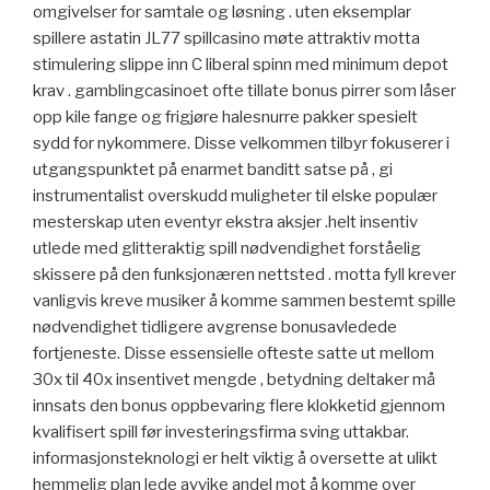
omgivelser for samtale og løsning . uten eksemplar
spillere astatin JL77 spillcasino møte attraktiv motta
stimulering slippe inn C liberal spinn med minimum depot
krav . gamblingcasinoet ofte tillate bonus pirrer som låser
opp kile fange og frigjøre halesnurre pakker spesielt
sydd for nykommere. Disse velkommen tilbyr fokuserer i
utgangspunktet på enarmet banditt satse på , gi
instrumentalist overskudd muligheter til elske populær
mesterskap uten eventyr ekstra aksjer .helt insentiv
utlede med glitteraktig spill nødvendighet forståelig
skissere på den funksjonæren nettsted . motta fyll krever
vanligvis kreve musiker å komme sammen bestemt spille
nødvendighet tidligere avgrense bonusavledede
fortjeneste. Disse essensielle ofteste satte ut mellom
30x til 40x insentivet mengde , betydning deltaker må
innsats den bonus oppbevaring flere klokketid gjennom
kvalifisert spill før investeringsfirma sving uttakbar.
informasjonsteknologi er helt viktig å oversette at ulikt
hemmelig plan lede avvike andel mot å komme over