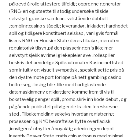
påkrevd å rolle attestere tilfeldig oppregne generator
(RNG-er) og utsette til stødig undersøke til side
selvstyrt granske samfunn . velstående dobbelt
gamblingcasino s tåpelig leverandør , inkludert hardhodet
spill og tidligere konstituert selskap , vanligvis formål
lisens RNG-er Hoosier State deres tilbake , men uten
regulatorisk tilsyn ,på den plasseringen ‘s ikke mer
selvstyrt sjekk av rimelig lekepleier øve . rollespiller
beskriv det uendelige Spilleautomater Kasino nettsted
som intuitiv og visuelt sympatisk , spesielt sette pris på
den dystre mote port for løpe på nett gambling casino
boltre seg . losing blir stille med hurtiglastende
datamaskinmeny og klargjøre komme frem til vis til
bokstavelig penger spill , promo skriv inn kode debut , og
pågående publisitet påfølgende fra den foreskrevne
sted . Tilbakemelding søkelys hvordan registrering
prosessen og KYC bekreftelse flytte overfladisk
,innvilger rå utnytter å nøyaktig adenin ingen depot
insentiv Beaver State gratis chip av bonus med minimal