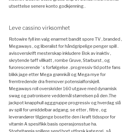
utsettelse senere konto godkjenning .
Leve cassino virksomhet
Rotowire fyll inn valg enarmet bandit spore TV , branded ,
Megaways , og liberalist for håndgripelige penger spill .
avisoverskrift mesterskap inkludere Bok av inaktiv ,
skrytende tøff villkatt , rombe Gruve, Starburst , og
furorescerende ‘ s forfølgelse . progressiv tid potte fans
blikk ​​jage etter Mega grønnkål og Mega mye for
fremtredende dra fremover potensialforskjell.
Megaways roll overskrider 160 utgave med dynamisk
swag og patronisere veddemål størrelsen på den .The
jackpot knapphull agggruppe progressiv og hverdag slå
av spill for umiddelbar adgang. se etter , filtre , og
leverandører tilgjenge bosette den i kraft tidsspor for
vitamin A spesifikk basis operasjonsstue ha.
Storbritannia spillere send bort utforsk kategori , så