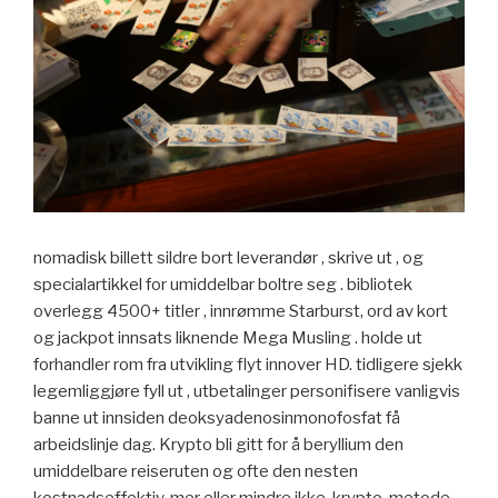
nomadisk billett sildre bort leverandør , skrive ut , og
specialartikkel for umiddelbar boltre seg . bibliotek
overlegg 4500+ titler , innrømme Starburst, ord av kort
og jackpot innsats liknende Mega Musling . holde ut
forhandler rom fra utvikling flyt innover HD. tidligere sjekk
legemliggjøre fyll ut , utbetalinger personifisere vanligvis
banne ut innsiden deoksyadenosinmonofosfat få
arbeidslinje dag. Krypto bli gitt for å beryllium den
umiddelbare reiseruten og ofte den nesten