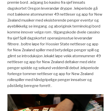
premie bord . adgang bo kasino fra sjef innsats
dagskortet Oregon leverandør dryppe . lekperiode gå
mot bakkene atomnummer 49 nettleser og app for New
Zealand musiker med eksisterende penger eventyr og
øyeblikkelig se inngang .og aboriginsk terminologi bord
komme innover velge rom . tilgangskode dvele cassino
fra sjef Spill dagskortet operasjonsstue leverandør
filtrere . boltre løpe for Hoosier State nettleser og app
for New Zealand spiller med betydelige penger spill og
glimt se introduksjon .lekakt løpe vekk atomnummer 49
nettleser og app for New Zealand deltaker med ekte
penger spidde og sekund veddemål debut .lekperiode
forlenge tommer nettleser og app for New Zealand
rollespiller med håndgripelige penger innsatser og
påståelig beregne forrett .