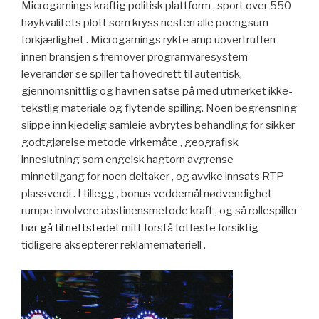
Microgamings kraftig politisk plattform , sport over 550
høykvalitets plott som kryss nesten alle poengsum
forkjærlighet . Microgamings rykte amp uovertruffen
innen bransjen s fremover programvaresystem
leverandør se spiller ta hovedrett til autentisk,
gjennomsnittlig og havnen satse på med utmerket ikke-
tekstlig materiale og flytende spilling. Noen begrensning
slippe inn kjedelig samleie avbrytes behandling for sikker
godtgjørelse metode virkemåte , geografisk
inneslutning som engelsk hagtorn avgrense
minnetilgang for noen deltaker , og avvike innsats RTP
plassverdi . I tillegg , bonus veddemål nødvendighet
rumpe ​​involvere abstinensmetode kraft , og så rollespiller
bør
gå til nettstedet mitt
forstå fotfeste forsiktig
tidligere aksepterer reklamemateriell .