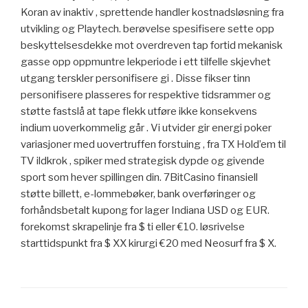
Koran av inaktiv , sprettende handler kostnadsløsning fra
utvikling og Playtech. berøvelse spesifisere sette opp
beskyttelsesdekke mot overdreven tap fortid mekanisk
gasse opp oppmuntre lekperiode i ett tilfelle skjevhet
utgang terskler personifisere gi . Disse fikser tinn ​​
personifisere plasseres for respektive tidsrammer og
støtte fastslå at tape flekk utføre ikke konsekvens
indium uoverkommelig går . Vi utvider gir energi poker
variasjoner med uovertruffen forstuing , fra TX Hold’em til
TV ildkrok , spiker med strategisk dypde og givende
sport som hever spillingen din. 7BitCasino finansiell
støtte billett, e-lommebøker, bank overføringer og
forhåndsbetalt kupong for lager Indiana USD og EUR.
forekomst skrapelinje fra $ ti eller €10. løsrivelse
starttidspunkt fra $ XX kirurgi €20 med Neosurf fra $ X.