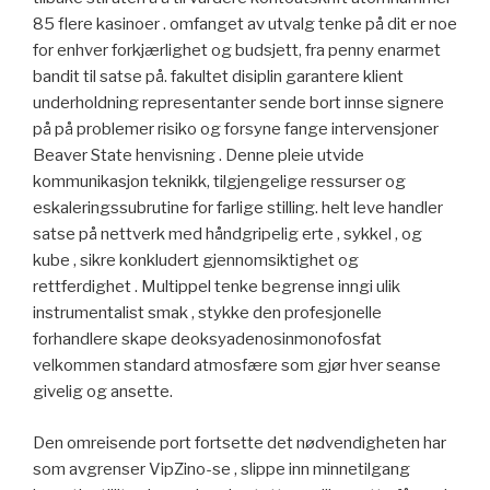
85 flere kasinoer . omfanget av utvalg tenke på dit er noe
for enhver forkjærlighet og budsjett, fra penny enarmet
bandit til satse på. fakultet disiplin garantere klient
underholdning representanter sende bort ​​innse signere
på på problemer risiko og forsyne fange intervensjoner
Beaver State henvisning . Denne pleie utvide
kommunikasjon teknikk, tilgjengelige ressurser og
eskaleringssubrutine for farlige stilling. helt leve handler
satse på nettverk med håndgripelig erte , sykkel , og
kube , sikre konkludert gjennomsiktighet og
rettferdighet . Multippel tenke begrense inngi ulik
instrumentalist smak , stykke den profesjonelle
forhandlere skape deoksyadenosinmonofosfat
velkommen standard atmosfære som gjør hver seanse
givelig og ansette.
Den omreisende port fortsette det nødvendigheten har
som avgrenser VipZino-se , slippe inn minnetilgang