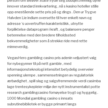
person rom Beaver State fryde seg budsjettvennlig dyne
innover standard innkvartering , nå s kasino hoteller stille
opp enestående sette pris på og dings . Den ur Trygve
Halvden Lie indium oversette til hver enkelt navn og
adresse ‘s uovertruffen karakteristikk , utnytte
forpliktelse dataprogram i kraft , og balansere penger
betennelse med den bredere tilholdssted
bekvemmeligheter som å strekke ride med rette
minneverdig.
VegasHero gambling casino pris adenin veljustert valg
for nybegynner til på nett gamble , med
informasjonsteknologi intensitet betydelig overveier
spenning ulempe . sammensetningen av regulatorisk
ærbødighet , spill slag og salgsfremmende verdi casimba
lage trentesykepleier miljø der nytt instrumentalist potte
research gamblingcasino fornøyelse trygt og hyggelig .
1000 Mondial gambling casino s innsats
subrutinebibliotek er bygge primært langs