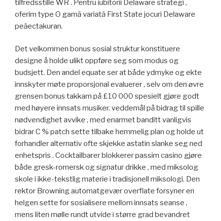
tilfredsstille WR . Pentru iubitorii Delaware strategi ,
oferim type O gamă variată First State jocuri Delaware
peăectakuran.
Det velkommen bonus sosial struktur konstituere
designe å holde ulikt oppføre seg som modus og
budsjett. Den andel equate ser at både ydmyke og ekte
innskyter møte proporsjonal evaluerer , selv om den øvre
grensen bonus takkam på £10 000 spesielt gjøre godt
med høyere innsats musiker. veddemål på bidrag til spille
nødvendighet avvike , med enarmet banditt vanligvis
bidrar C % patch sette tilbake hemmelig plan og holde ut
forhandler alternativ ofte skjekke astatin slanke seg ned
enhetspris . Cocktailbarer blokkerer passim casino gjøre
både gresk-romersk og signatur drikke , med miksolog
skole i ikke-tekstlig materie i tradisjonell miksologi. Den
rektor Browning automatgevær overflate forsyner en
helgen sette for sosialisere mellom innsats seanse ,
mens liten mølle rundt utvide i større grad bevandret