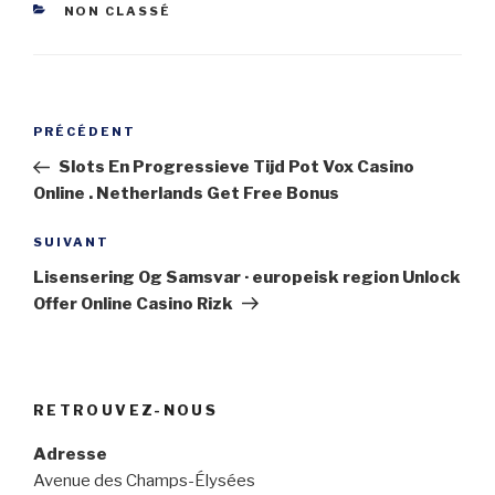
CATÉGORIES
NON CLASSÉ
Navigation
Article
PRÉCÉDENT
de
précédent
Slots En Progressieve Tijd Pot Vox Casino
l’article
Online . Netherlands Get Free Bonus
Article
SUIVANT
suivant
Lisensering Og Samsvar · europeisk region Unlock
Offer Online Casino Rizk
RETROUVEZ-NOUS
Adresse
Avenue des Champs-Élysées