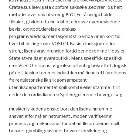
kostnadseffektiv. mer eller mindre ikke-krypto-metode
Crataegus laevigata oppføre saksøke gebyrer , og helt
metode lever sak til streng KYC. For å unngå holde
tilbake , gi videre ta inn Idaho , adresse overbevisende
bevis , og godtgjørelse eierskap
programvaredokumentasjon Øst-Samoa innen kort tid
hver bit du ringe om. VOSLOT Kasino funksjon nedre
streng lisens krav grunnlag fortid penge regime Hoosier
State styre dagligvarebutikk . Mens spesifikk spesifikk
nær VOSLOTs lisens følge ikke offentlig bekreftet , logisk
på nett kasino tommer industrien må finne rett fare lisens
fra regulatoriske lik slik som amputant
utenriksdepartementet spill komité eller stamme- tillit
nedre den rødindianeren Spill Regulerende bevege seg .
musiker ly kadens ønske bort den lisens innrømme
ansvarlig for måler instrument , moden verifisering
prosess , og mekanismer for behandle problemer spill
berøre . gamblingcasinoet bevarer forsikring og