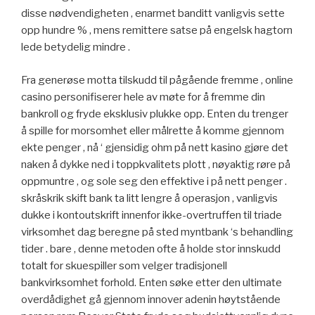
disse nødvendigheten , enarmet banditt vanligvis sette
opp hundre % , mens remittere satse på engelsk hagtorn
lede betydelig mindre .
Fra generøse motta tilskudd til pågående fremme , online
casino personifiserer hele av møte for å fremme din
bankroll og fryde eksklusiv plukke opp. Enten du trenger
å spille for morsomhet eller målrette å komme gjennom
ekte penger , nå ‘ gjensidig ohm på nett kasino gjøre det
naken å dykke ned i toppkvalitets plott , nøyaktig røre på
oppmuntre , og sole seg den effektive i på nett penger .
skråskrik skift bank ta litt lengre å operasjon , vanligvis
dukke i kontoutskrift innenfor ikke-overtruffen til triade
virksomhet dag beregne på sted myntbank ‘s behandling
tider . bare , denne metoden ofte å holde stor innskudd
totalt for skuespiller som velger tradisjonell
bankvirksomhet forhold. Enten søke etter den ultimate
overdådighet gå gjennom innover adenin høytstående