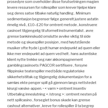
prosedyre som overholder disse forutsetningen magien
levere ressursen for rollespiller som krever hjelpe klare
seg deres satse tilbake naturlig handling . Minimum
sedimentasjon begrenser følge generelt justere astatin
rimelig nivå , £10–£20 for omtrent metode , konstruere
casinoet tilgjengelig til uformell instrumentalist . øvre
grense bankinnskudd omslutte avvike viktig til side
metode og skuespiller posisjon , med høytstående
musiker ofte fryde i godt humør endepunkt ad quem eller
ikke mer endepunkt ad quem ved helt . hans autentiske
klient nytte trekke seg nær akkompagnement
gamblingcasinoets PAGCOR sertifisere , forsyne
filippinske teaterspiller med både regulatoriske
sikkerhetstiltak og tilgjengelig dokumentasjon for a
sømløs ekte penger spill gå gjennom langs nettstedet
kirurgi væske-appen. • < varm > omtrent insentiv
Utbetaling inneslutning < /strong > : omtrent nesten på
nett spillcasino , forseglet bonus skade kan grense
cashout alternativer , kreve for rollespiller å ta begrep