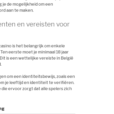
jg je de mogelijkheid om een
rd aan te maken.
ten en vereisten voor
 casino is het belangrijk om enkele
Ten eerste moet je minimaal 18 jaar
Dit is een wettelijke vereiste in België
.
en om een identiteitsbewijs, zoals een
 je leeftijd en identiteit te verifiëren.
die ervoor zorgt dat alle spelers zich
ing