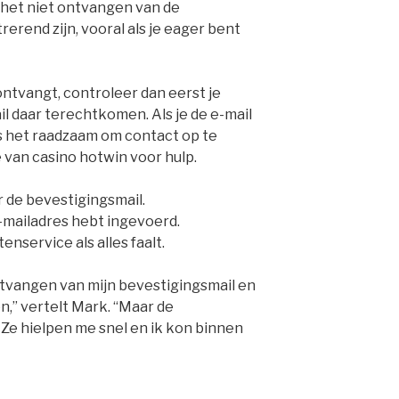
het niet ontvangen van de
rerend zijn, vooral als je eager bent
ontvangt, controleer dan eerst je
l daar terechtkomen. Als je de e-mail
is het raadzaam om contact op te
van casino hotwin voor hulp.
 de bevestigingsmail.
e-mailadres hebt ingevoerd.
nservice als alles faalt.
tvangen van mijn bevestigingsmail en
n,” vertelt Mark. “Maar de
Ze hielpen me snel en ik kon binnen