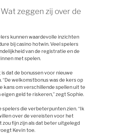
 Wat zeggen zij over de
lers kunnen waardevolle inzichten
ure bij casino hotwin. Veel spelers
elijkheid van de registratie en de
innen met spelen.
is dat de bonussen voor nieuwe
jn. “De welkomstbonus was de kers op
de kans om verschillende spellen uit te
igen geld te riskeren,” zegt Sophie.
 spelers die verbeterpunten zien. “Ik
willen over de vereisten voor het
ou fijn zijn als dat beter uitgelegd
 voegt Kevin toe.