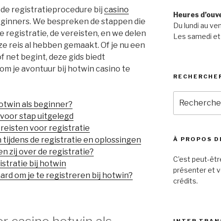
n de registratieprocedure bij
casino
Heures d’ouv
beginners. We bespreken de stappen die
Du lundi au ve
e registratie, de vereisten, en we delen
Les samedi et
ze reis al hebben gemaakt. Of je nu een
 net begint, deze gids biedt
om je avontuur bij hotwin casino te
RECHERCHE
Recherche
otwin als beginner?
pour
voor stap uitgelegd
:
eisten voor registratie
ijdens de registratie en oplossingen
À PROPOS D
 zij over de registratie?
C’est peut-êtr
stratie bij hotwin
présenter et v
ard om je te registreren bij hotwin?
crédits.