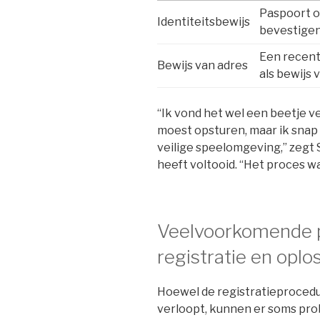
Paspoort of
Identiteitsbewijs
bevestigen
Een recent
Bewijs van adres
als bewijs 
“Ik vond het wel een beetje ve
moest opsturen, maar ik snap
veilige speelomgeving,” zegt S
heeft voltooid. “Het proces w
Veelvoorkomende p
registratie en oplo
Hoewel de registratieproced
verloopt, kunnen er soms pr