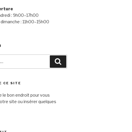
erture
ndredi : 9h00–17h00
 dimanche : 11h00–15h00
R
Recherche
E CE SITE
e le bon endroit pour vous
otre site ou insérer quelques