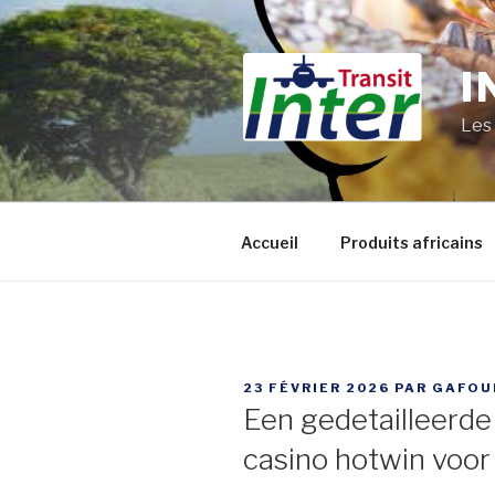
Aller
au
contenu
I
principal
Les 
Accueil
Produits africains
PUBLIÉ
23 FÉVRIER 2026
PAR
GAFOU
LE
Een gedetailleerde b
casino hotwin voor