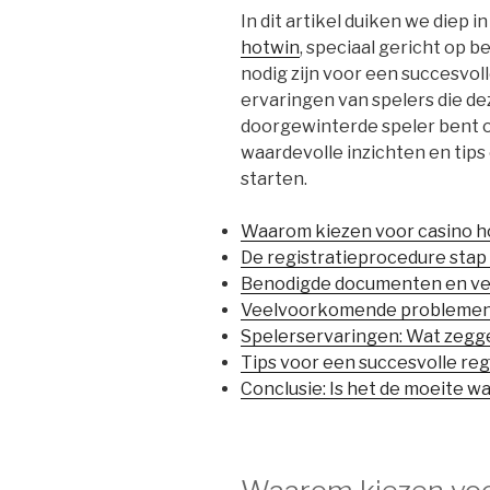
In dit artikel duiken we diep i
hotwin
, speciaal gericht op 
nodig zijn voor een succesvoll
ervaringen van spelers die de
doorgewinterde speler bent of
waardevolle inzichten en tips 
starten.
Waarom kiezen voor casino h
De registratieprocedure stap 
Benodigde documenten en ver
Veelvoorkomende problemen t
Spelerservaringen: Wat zeggen
Tips voor een succesvolle regi
Conclusie: Is het de moeite wa