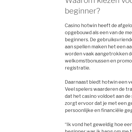
Waarom kiezen voor
beginner?
Casino hotwin heeft de afgel
opgebouwd als een van de mee
beginners. De gebruiksvriende
aan spellen maken het een aa
worden vaak aangetrokken do
welkomstbonussen en promoti
registratie.
Daarnaast biedt hotwin een v
Veel spelers waarderen de tr
dat het casino voldoet aan de 
zorgt ervoor dat je met een g
persoonlijke en financiële g
“Ik vond het geweldig hoe eenv
beginner was ik bang om me t