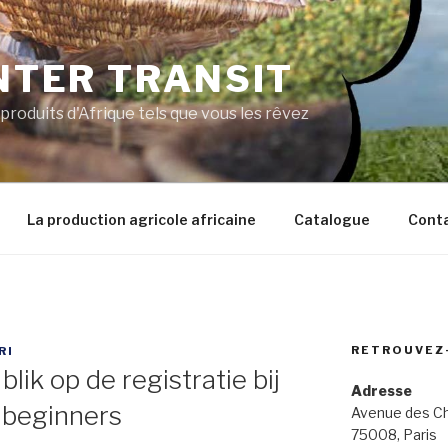
NTER TRANSIT
produits d'Afrique tels que vous les rêvez
La production agricole africaine
Catalogue
Cont
RETROUVEZ
RI
lik op de registratie bij
Adresse
 beginners
Avenue des C
75008, Paris