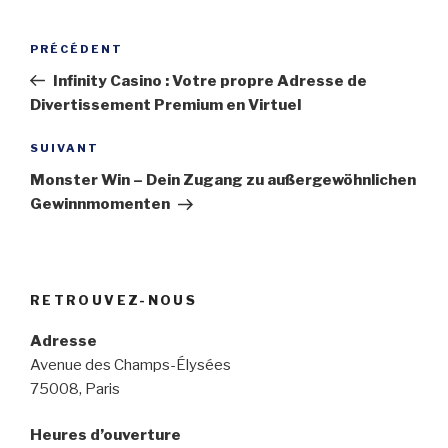
Navigation
Article
PRÉCÉDENT
de
précédent
Infinity Casino : Votre propre Adresse de
l’article
Divertissement Premium en Virtuel
Article
SUIVANT
suivant
Monster Win – Dein Zugang zu außergewöhnlichen
Gewinnmomenten
RETROUVEZ-NOUS
Adresse
Avenue des Champs-Élysées
75008, Paris
Heures d’ouverture