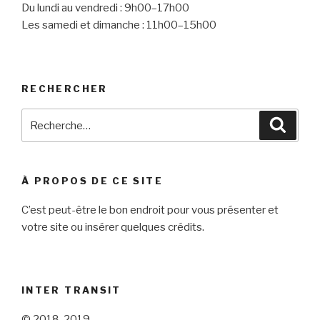
Du lundi au vendredi : 9h00–17h00
Les samedi et dimanche : 11h00–15h00
RECHERCHER
Recherche
Reche
pour
:
À PROPOS DE CE SITE
C’est peut-être le bon endroit pour vous présenter et
votre site ou insérer quelques crédits.
INTER TRANSIT
© 2018-2019