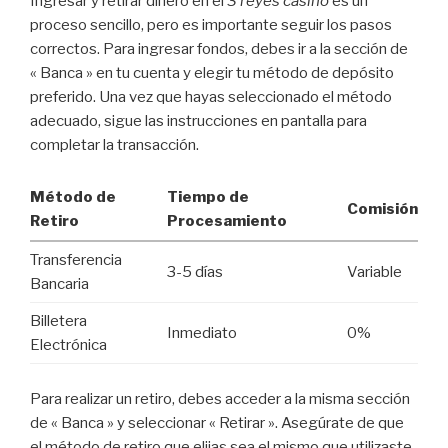
Ingresar y retirar dinero en el
3 reyes casino
es un
proceso sencillo, pero es importante seguir los pasos
correctos. Para ingresar fondos, debes ir a la sección de
« Banca » en tu cuenta y elegir tu método de depósito
preferido. Una vez que hayas seleccionado el método
adecuado, sigue las instrucciones en pantalla para
completar la transacción.
Método de
Tiempo de
Comisión
Retiro
Procesamiento
Transferencia
3-5 días
Variable
Bancaria
Billetera
Inmediato
0%
Electrónica
Para realizar un retiro, debes acceder a la misma sección
de « Banca » y seleccionar « Retirar ». Asegúrate de que
el método de retiro que elijas sea el mismo que utilizaste