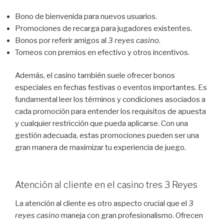
Bono de bienvenida para nuevos usuarios.
Promociones de recarga para jugadores existentes.
Bonos por referir amigos al
3 reyes casino
.
Torneos con premios en efectivo y otros incentivos.
Además, el casino también suele ofrecer bonos
especiales en fechas festivas o eventos importantes. Es
fundamental leer los términos y condiciones asociados a
cada promoción para entender los requisitos de apuesta
y cualquier restricción que pueda aplicarse. Con una
gestión adecuada, estas promociones pueden ser una
gran manera de maximizar tu experiencia de juego.
Atención al cliente en el casino tres 3 Reyes
La atención al cliente es otro aspecto crucial que el
3
reyes casino
maneja con gran profesionalismo. Ofrecen