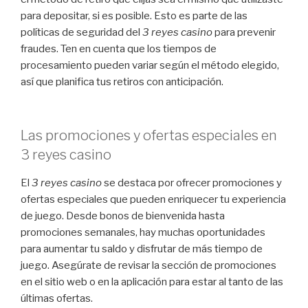
para depositar, si es posible. Esto es parte de las
políticas de seguridad del
3 reyes casino
para prevenir
fraudes. Ten en cuenta que los tiempos de
procesamiento pueden variar según el método elegido,
así que planifica tus retiros con anticipación.
Las promociones y ofertas especiales en
3 reyes casino
El
3 reyes casino
se destaca por ofrecer promociones y
ofertas especiales que pueden enriquecer tu experiencia
de juego. Desde bonos de bienvenida hasta
promociones semanales, hay muchas oportunidades
para aumentar tu saldo y disfrutar de más tiempo de
juego. Asegúrate de revisar la sección de promociones
en el sitio web o en la aplicación para estar al tanto de las
últimas ofertas.