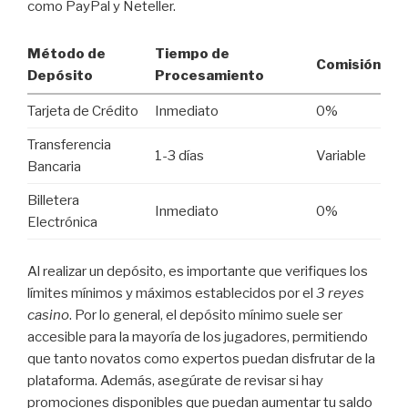
como PayPal y Neteller.
Método de
Tiempo de
Comisión
Depósito
Procesamiento
Tarjeta de Crédito
Inmediato
0%
Transferencia
1-3 días
Variable
Bancaria
Billetera
Inmediato
0%
Electrónica
Al realizar un depósito, es importante que verifiques los
límites mínimos y máximos establecidos por el
3 reyes
casino
. Por lo general, el depósito mínimo suele ser
accesible para la mayoría de los jugadores, permitiendo
que tanto novatos como expertos puedan disfrutar de la
plataforma. Además, asegúrate de revisar si hay
promociones disponibles que puedan aumentar tu saldo