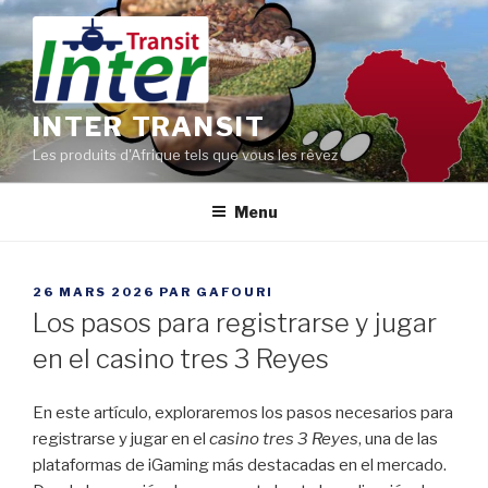
Aller
au
contenu
principal
INTER TRANSIT
Les produits d'Afrique tels que vous les rêvez
Menu
PUBLIÉ
26 MARS 2026
PAR
GAFOURI
LE
Los pasos para registrarse y jugar
en el casino tres 3 Reyes
En este artículo, exploraremos los pasos necesarios para
registrarse y jugar en el
casino tres 3 Reyes
, una de las
plataformas de iGaming más destacadas en el mercado.