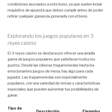
condiciones asociados a este bono, ya que suelen incluir
requisitos de apuesta que debes cumplir antes de poder
retirar cualquier ganancia generada con el bono.
Explorando los juegos populares en 3
reyes casino
El
3 reyes casino
se destaca por ofrecer una amplia
gama de juegos populares que satisfacen todos los
gustos. Desde las clásicas tragamonedas hasta los
emocionantes juegos de mesa, hay algo para cada
jugador. Las tragamonedas son especialmente
populares, con una variedad de temas y características
especiales que pueden aumentar tus posibilidades de
ganar.
Tipo de
Descripción
Ejemplos