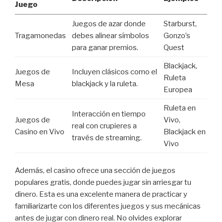
Juego
Juegos de azar donde
Starburst,
Tragamonedas
debes alinear símbolos
Gonzo’s
para ganar premios.
Quest
Blackjack,
Juegos de
Incluyen clásicos como el
Ruleta
Mesa
blackjack y la ruleta.
Europea
Ruleta en
Interacción en tiempo
Juegos de
Vivo,
real con crupieres a
Casino en Vivo
Blackjack en
través de streaming.
Vivo
Además, el casino ofrece una sección de juegos
populares gratis, donde puedes jugar sin arriesgar tu
dinero. Esta es una excelente manera de practicar y
familiarizarte con los diferentes juegos y sus mecánicas
antes de jugar con dinero real. No olvides explorar