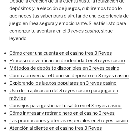
Desde la creación de una cuenta hasta la realización de
depósitos y la elección de juegos, cubriremos todo lo
que necesitas saber para disfrutar de una experiencia de
juego en línea segura y emocionante. Si estás listo para
comenzar tu aventura en el
3 reyes casino
, sigue
leyendo.
Cómo crear una cuenta en el casino tres 3 Reyes
Proceso de verificación de identidad en 3 reyes casino
Métodos de depósito disponibles en 3 reyes casino
Cómo aprovechar el bono sin depósito en 3 reyes casino
Explorando los juegos populares en 3 reyes casino
Uso de la aplicación del 3 reyes casino para jugar en
móviles
Consejos para gestionar tu saldo en el 3 reyes casino
Cómo ingresar y retirar dinero en el casino 3 reyes
Las promociones y ofertas especiales en 3 reyes casino
Atención al cliente en el casino tres 3 Reyes