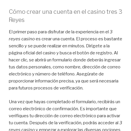
Cómo crear una cuenta en el casino tres 3
Reyes
El primer paso para disfrutar de la experiencia en el
3
reyes casino
es crear una cuenta. El proceso es bastante
sencillo y se puede realizar en minutos. Dirígete a la
página oficial del casino y busca el botón de registro. Al
hacer clic, se abrirá un formulario donde deberás ingresar
tus datos personales, como nombre, dirección de correo
electrónico y número de teléfono. Asegúrate de
proporcionar información precisa, ya que será necesaria
para futuros procesos de verificación.
Una vez que hayas completado el formulario, recibirás un
correo electrónico de confirmación. Es importante que
verifiques tu dirección de correo electrónico para activar
tu cuenta. Después de la verificación, podrás acceder al
3
reyes casino
y empezar a explorar las diversas opciones