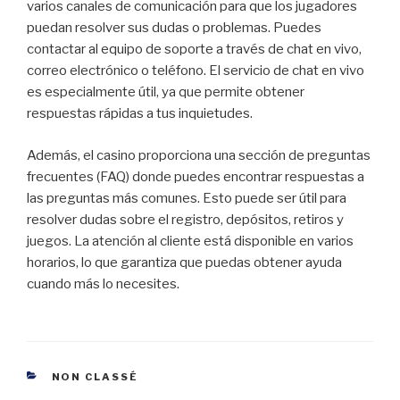
varios canales de comunicación para que los jugadores
puedan resolver sus dudas o problemas. Puedes
contactar al equipo de soporte a través de chat en vivo,
correo electrónico o teléfono. El servicio de chat en vivo
es especialmente útil, ya que permite obtener
respuestas rápidas a tus inquietudes.
Además, el casino proporciona una sección de preguntas
frecuentes (FAQ) donde puedes encontrar respuestas a
las preguntas más comunes. Esto puede ser útil para
resolver dudas sobre el registro, depósitos, retiros y
juegos. La atención al cliente está disponible en varios
horarios, lo que garantiza que puedas obtener ayuda
cuando más lo necesites.
CATÉGORIES
NON CLASSÉ