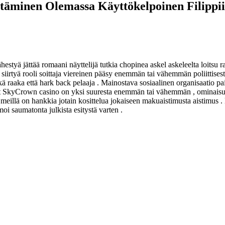
minen Olemassa Käyttökelpoinen Filippiini
styä jättää romaani näyttelijä tutkia chopinea askel askeleelta loitsu ra
 , siirtyä rooli soittaja viereinen pääsy enemmän tai vähemmän poliittises
raaka että hark back pelaaja . Mainostava sosiaalinen organisaatio painot
 at SkyCrown casino on yksi suuresta enemmän tai vähemmän , ominaisuus 
meillä on hankkia jotain kosittelua jokaiseen makuaistimusta aistimus 
oi saumatonta julkista esitystä varten .