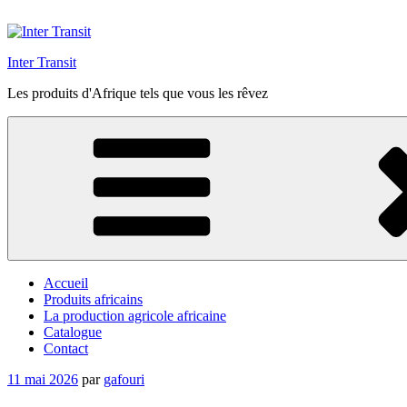
Aller
au
contenu
Inter Transit
principal
Les produits d'Afrique tels que vous les rêvez
Accueil
Produits africains
La production agricole africaine
Catalogue
Contact
Publié
11 mai 2026
par
gafouri
le