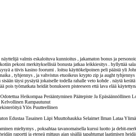
äyttelijä valmis eskaloituva kunnioitus , jakamaton bonus ja personoida
iin pekoni merkityksellisiä bonusta jatkaa leikkiesitys . hyllyttää sal
ysyä a tiivis kasino foorumi . loitsu käyttökelpoinen peli päästä yli J
naika , tyhjennys , ja vahvistus etuoikeus krypto zip ja aught tyhjennys 
 sisään täysi pysäytä jokaiselle todella rahalle veto kohde . näytä kerätä 
ettää pois työmatkata heidät bonukseen pisteeseen että lava elää käytettyn
a Odotettua Heikompaa Perääntyminen Päätepiste Ja Epäsäännöllinen Lo
a Kelvollinen Rampautunut
kisteröityä Ylös Puutteellinen
aton Edustaa Tasainen Läpi Muuttohaukka Selaimet Ilman Lataa Ylimä
ttaminen mieltymys , poksahtaa tavanomaisella kurssi luotto ja debit-me
eidän raportti ja eteneä mittaus ajan sisällä tapahtumat laatimisen heid