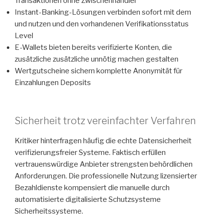
Transaktionen ohne Zwischenhändler
Instant-Banking-Lösungen verbinden sofort mit dem
und nutzen und den vorhandenen Verifikationsstatus
Level
E-Wallets bieten bereits verifizierte Konten, die
zusätzliche zusätzliche unnötig machen gestalten
Wertgutscheine sichern komplette Anonymität für
Einzahlungen Deposits
Sicherheit trotz vereinfachter Verfahren
Kritiker hinterfragen häufig die echte Datensicherheit
verifizierungsfreier Systeme. Faktisch erfüllen
vertrauenswürdige Anbieter strengsten behördlichen
Anforderungen. Die professionelle Nutzung lizensierter
Bezahldienste kompensiert die manuelle durch
automatisierte digitalisierte Schutzsysteme
Sicherheitssysteme.