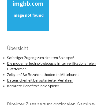
Übersicht
Sofortiger Zugang zum direkten Spielspaß
Die moderne Technologiebasis hinter verifikationsfreien
Plattformen
Zeitgemäße Bezahlmethoden im Mittelpunkt
Datensicherheit bei optimierter Verfahren
Konkrete Benefits für die Spieler
Direkter Zugang zum optimalen Gaming-