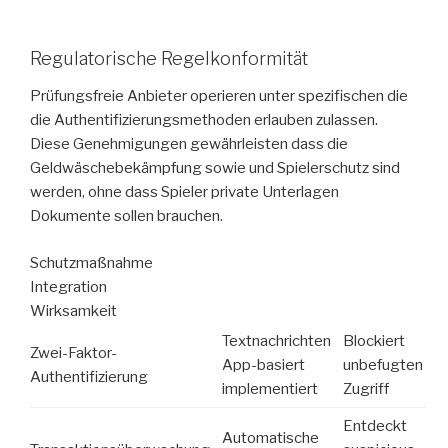
Regulatorische Regelkonformität
Prüfungsfreie Anbieter operieren unter spezifischen die
die Authentifizierungsmethoden erlauben zulassen.
Diese Genehmigungen gewährleisten dass die
Geldwäschebekämpfung sowie und Spielerschutz sind
werden, ohne dass Spieler private Unterlagen
Dokumente sollen brauchen.
Schutzmaßnahme
Integration
Wirksamkeit
Textnachrichten
Blockiert
Zwei-Faktor-
App-basiert
unbefugten
Authentifizierung
implementiert
Zugriff
Entdeckt
Automatische