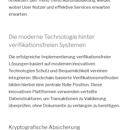
reflektiert den Trend Trend Automatisierung wieder,
wobei User Nutzer und effektive Services erwarten
erwarten.
Die moderne Technologie hinter
verifikationsfreien Systemen
Die erfolgreiche Implementierung verifikationsfreier
Lösungen basiert auf modernen innovativen
Technologien Schutz und Bequemlichkeit vereinen
integrieren. Blockchain-basierte Verifikationsmethoden
bilden hierbei eine zentrale Rolle Position. Diese
innovativen Plattformen verwenden verteilte
Datenstrukturen, um Transaktionen zu Validierung
überprüfen, ohne Dokumente zu verlangen zu benötigen.
Kryptografische Absicherung