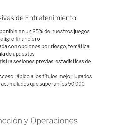
sivas de Entretenimiento
ponible en un 85% de nuestros juegos
eligro financiero
ada con opciones por riesgo, temática,
ala de apuestas
istra sesiones previas, estadísticas de
ceso rápido a los títulos mejor jugados
 acumulados que superan los 50.000
acción y Operaciones