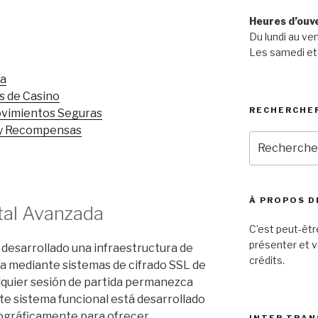
Heures d’ouv
Du lundi au ve
Les samedi et
da
s de Casino
RECHERCHE
ovimientos Seguras
s y Recompensas
Recherche
pour
:
À PROPOS D
tal Avanzada
C’est peut-êtr
présenter et v
 desarrollado una infraestructura de
crédits.
a mediante sistemas de cifrado SSL de
lquier sesión de partida permanezca
e sistema funcional está desarrollado
eográficamente para ofrecer