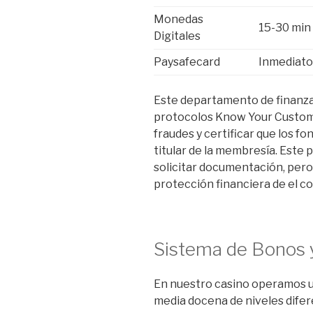
Monedas
15-30 min
Digitales
Paysafecard
Inmediat
Este departamento de finanzas
protocolos Know Your Custome
fraudes y certificar que los 
titular de la membresía. Este
solicitar documentación, pero
protección financiera de el co
Sistema de Bonos
En nuestro casino operamos un
media docena de niveles difere