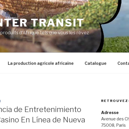
NTER TRANSIT
produits d'Afrique tels que vous les rêvez
La production agricole africaine
Catalogue
Cont
RETROUVEZ
I
ncia de Entretenimiento
Adresse
asino En Línea de Nueva
Avenue des C
75008, Paris