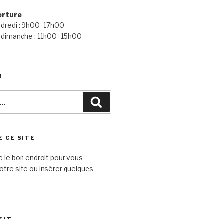
erture
ndredi : 9h00–17h00
 dimanche : 11h00–15h00
R
Recherche
E CE SITE
e le bon endroit pour vous
otre site ou insérer quelques