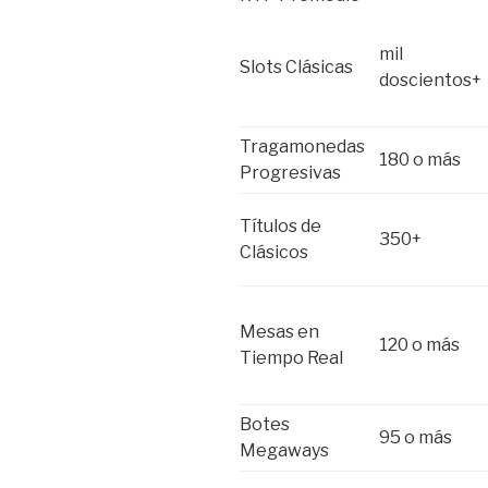
mil
Slots Clásicas
doscientos+
Tragamonedas
180 o más
Progresivas
Títulos de
350+
Clásicos
Mesas en
120 o más
Tiempo Real
Botes
95 o más
Megaways