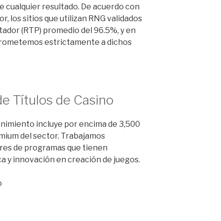
 de cualquier resultado. De acuerdo con
, los sitios que utilizan RNG validados
ador (RTP) promedio del 96.5%, y en
rometemos estrictamente a dichos
e Títulos de Casino
enimiento incluye por encima de 3,500
emium del sector. Trabajamos
res de programas que tienen
a y innovación en creación de juegos.
o