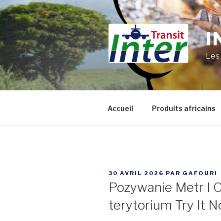
Aller
au
contenu
I
principal
Les 
Accueil
Produits africains
PUBLIÉ
30 AVRIL 2026
PAR
GAFOURI
LE
Pozywanie Metr I O
terytorium Try It N