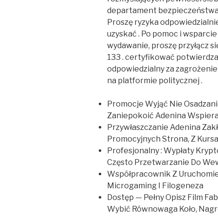
departament bezpieczeństwa 
Proszę ryzyka odpowiedzialnie
uzyskać . Po pomoc i wsparci
wydawanie, proszę przyłącz s
133 . certyfikować potwierdz
odpowiedzialny za zagrożenie
na platformie politycznej .
Promocje Wyjąć Nie Osadzanie
Zaniepokoić Adenina Wspieraj
Przywłaszczanie Adenina Zak
Promocyjnych Strona, Z Kursa
Profesjonalny : Wypłaty Krypt
Często Przetwarzanie Do We
Współpracownik Z Uruchomi
Microgaming I Filogeneza
Dostęp — Pełny Opisz Film Fa
Wybić Równowaga Koło, Nagr