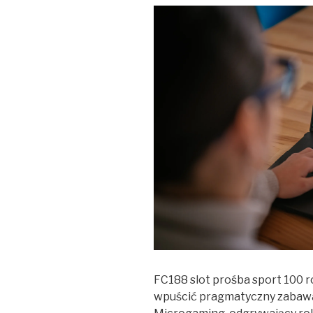
FC188 slot prośba sport 100
wpuścić pragmatyczny zabawa ,