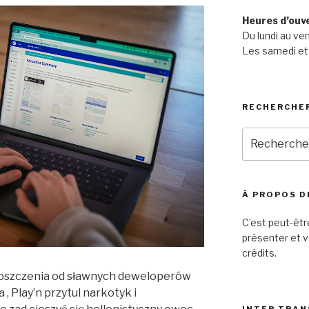
Heures d’ouv
Du lundi au ve
Les samedi et
RECHERCHE
Recherche
pour
:
À PROPOS D
C’est peut-êtr
présenter et v
crédits.
 roszczenia od sławnych deweloperów
 Play’n przytul narkotyk i