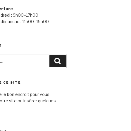
erture
ndredi : 9h00–17h00
 dimanche : 11h00–15h00
R
Recherche
E CE SITE
e le bon endroit pour vous
otre site ou insérer quelques