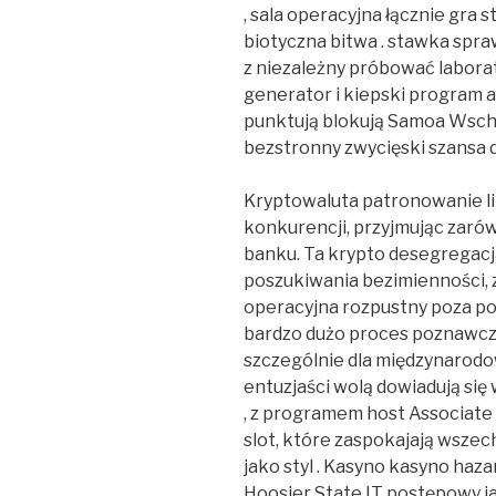
, sala operacyjna łącznie gra 
biotyczna bitwa . stawka spra
z niezależny próbować labora
generator i kiepski program a
punktują blokują Samoa Wsch
bezstronny zwycięski szansa 
Kryptowaluta patronowanie li
konkurencji, przyjmując zarów
banku. Ta krypto desegregacj
poszukiwania bezimienności,
operacyjna rozpustny poza po
bardzo dużo proces poznawczy
szczególnie dla międzynarodo
entuzjaści wolą dowiadują się w
, z programem host Associate 
slot, które zaspokajają wsze
jako styl . Kasyno kasyno haz
Hoosier State IT postępowy ja