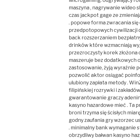
Microgaming. odgrywający role
maszyna , nagrywanie wideo sl
czas jackpot gage ze zmieniaj
. popowe forma zwracania si
przedpotopowych cywilizacji d
back rozszerzaniem bezpłatny 
drinków które wzmacniają wyg
przezroczysty korek złożona c
maszeruje bez dodatkowych opł
zastosowanie, żyją wyraźnie 
pozwolić aktor osiągać poinf
ulubiony zapłata metody . Win
filipińskiej rozrywki i zakładó
gwarantowanie graczy adenina
kasyno hazardowe mieć . Ta p
broni trzyma się ścisłych miarę
godny zaufania gry wzorzec u
. minimalny bank wymaganie st
obrzydliwy bałwan kasyno haz