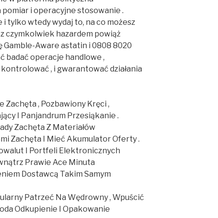
pomiar i operacyjne stosowanie .
 i tylko wtedy wydaj to, na co możesz
e z czymkolwiek hazardem powiąż
ię Gamble-Aware astatin i 0808 8020
ać badać operacje handlowe ,
 kontrolować , i gwarantować działania
 Zachęta , Pozbawiony Kręci ,
ący I Panjandrum Przesiąkanie .
łady Zachęta Z Materiałów
mi Zachęta I Mieć Akumulator Oferty .
owalut I Portfeli Elektronicznych
wnątrz Prawie Ace Minuta
eniem Dostawcą Takim Samym
bularny Patrzeć Na Wędrowny , Wpuścić
oda Odkupienie I Opakowanie