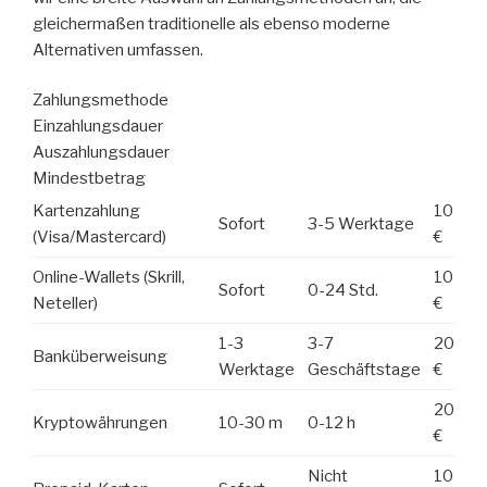
gleichermaßen traditionelle als ebenso moderne
Alternativen umfassen.
Zahlungsmethode
Einzahlungsdauer
Auszahlungsdauer
Mindestbetrag
Kartenzahlung
10
Sofort
3-5 Werktage
(Visa/Mastercard)
€
Online-Wallets (Skrill,
10
Sofort
0-24 Std.
Neteller)
€
1-3
3-7
20
Banküberweisung
Werktage
Geschäftstage
€
20
Kryptowährungen
10-30 m
0-12 h
€
Nicht
10