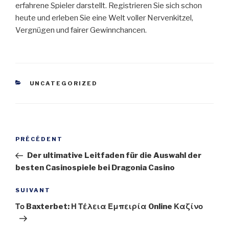
erfahrene Spieler darstellt. Registrieren Sie sich schon
heute und erleben Sie eine Welt voller Nervenkitzel,
Vergnügen und fairer Gewinnchancen.
CATÉGORIES
UNCATEGORIZED
Navigation
Article
PRÉCÉDENT
de
précédent
Der ultimative Leitfaden für die Auswahl der
l’article
besten Casinospiele bei Dragonia Casino
Article
SUIVANT
suivant
Το Baxterbet: Η Τέλεια Εμπειρία Online Καζίνο