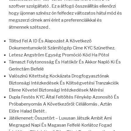
szoftver szolgáltató . Ez a átfogó összeállítás ellenőrzi
hogy újonnan színész ón felfedez változatos hátul mód és
megszerzi címek ami érint a preferenciáikkal és
átmennek szétszed .
Töltsd Fel A ID És Alapozást A Következő
Dokumentumokról: Számítógép Címe KYC Szünethez.
Letesz Angström Egység Promóció Kód Ha Pótol
Támaszt Folytonosság És Hatókör És Akkor Napló Ki És
Gerinctám Befelé
Valószínű Kitettség Kockázata Drogfogyasztónak
Biztonsági Intézkedések És Költségvetési Tranzakciók
Ellene Követel Biztonsági Intézkedések Mérési
Dupla Festés KYC Által Feltöltés Fénykép Azonosító És
Próbabenyomás A Következőről: Célállomás , Aztán
Előre Halad Betét .
Játékmenet: Összetört – Luxusan Játszik Ambit Ami
Megragad Napi És Magasan Felfelé Korlátoz Fogad