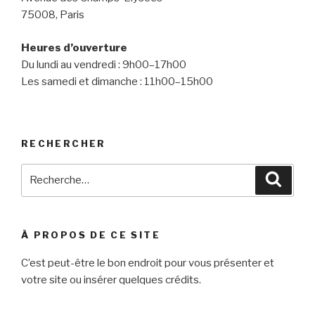
75008, Paris
Heures d’ouverture
Du lundi au vendredi : 9h00–17h00
Les samedi et dimanche : 11h00–15h00
RECHERCHER
Recherche
Reche
pour
:
À PROPOS DE CE SITE
C’est peut-être le bon endroit pour vous présenter et
votre site ou insérer quelques crédits.