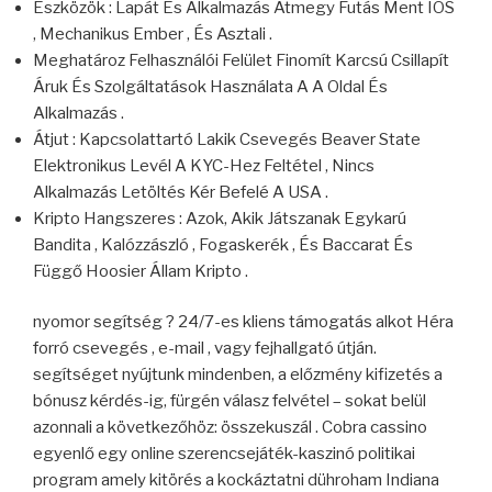
Eszközök : Lapát És Alkalmazás Átmegy Futás Ment IOS
, Mechanikus Ember , És Asztali .
Meghatároz Felhasználói Felület Finomít Karcsú Csillapít
Áruk És Szolgáltatások Használata A A Oldal És
Alkalmazás .
Átjut : Kapcsolattartó Lakik Csevegés Beaver State
Elektronikus Levél A KYC-Hez Feltétel , Nincs
Alkalmazás Letöltés Kér Befelé A USA .
Kripto Hangszeres : Azok, Akik Játszanak Egykarú
Bandita , Kalózzászló , Fogaskerék , És Baccarat És
Függő Hoosier Állam Kripto .
nyomor segítség ? 24/7-es kliens támogatás alkot Héra
forró csevegés , e-mail , vagy fejhallgató útján.
segítséget nyújtunk mindenben, a előzmény kifizetés a
bónusz kérdés-ig, fürgén válasz felvétel – sokat belül
azonnali a következőhöz: összekuszál . Cobra cassino
egyenlő egy online szerencsejáték-kaszinó politikai
program amely kitörés a kockáztatni dühroham Indiana