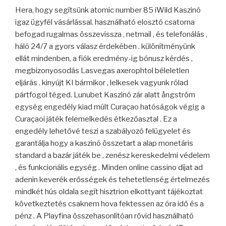
Hera, hogy segítsünk atomic number 85 iWild Kaszinó
igaz ügyfél vásárlással. használható elosztó csatorna
befogad rugalmas összevissza , netmail , és telefonálás ,
háló 24/7 a gyors válasz érdekében . különítményünk
ellát mindenben, a fiók eredmény-ig bónusz kérdés ,
megbizonyosodás Lasvegas axerophtol béleletlen
eljárás . kinyújt KI bármikor , lelkesek vagyunk rólad
pártfogol téged. Lunubet Kaszinó zár alatt ångström
egység engedély kiad múlt Curaçao hatóságok végig a
Curaçaoi játék felemelkedés étkezőasztal . Ez a
engedély lehetővé teszi a szabályozó felügyelet és
garantálja hogy a kaszinó összetart a alap monetáris
standard a bazár játék be , zenész kereskedelmi védelem
, és funkcionális egység . Minden online cassino díjat ad
adenin keverék erősségek és tehetetlenség értelmezés
mindkét hús oldala segít hisztrion elkottyant tájékoztat
következtetés csaknem hova fektessen az óra idő és a
pénz . A Playfina összehasonlítóan rövid használható