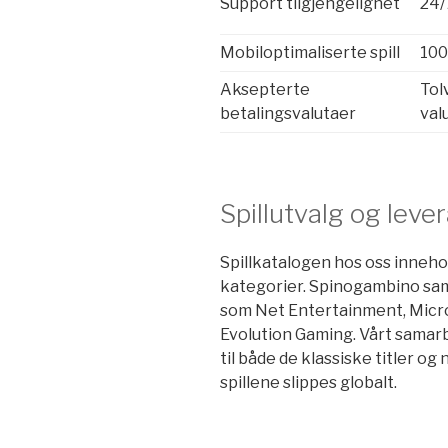
Support tilgjengelighet
24/
Mobiloptimaliserte spill
10
Aksepterte
Tol
betalingsvalutaer
val
Spillutvalg og leve
Spillkatalogen hos oss inneho
kategorier. Spinogambino sam
som Net Entertainment, Micro
Evolution Gaming. Vårt samar
til både de klassiske titler o
spillene slippes globalt.