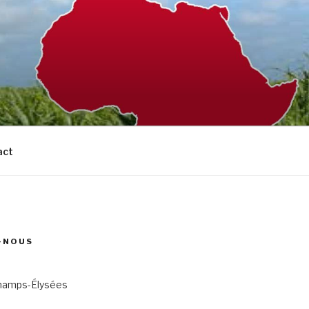
act
-NOUS
hamps-Élysées