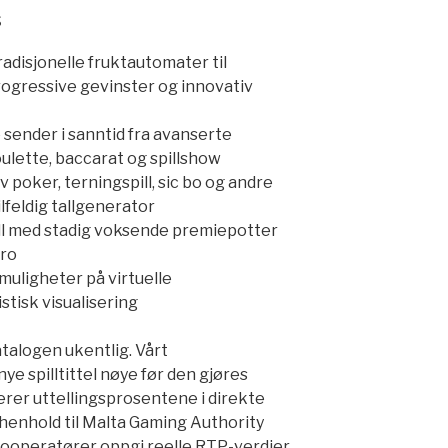
s
radisjonelle fruktautomater til
rogressive gevinster og innovativ
 sender i sanntid fra avanserte
oulette, baccarat og spillshow
v poker, terningspill, sic bo og andre
ilfeldig tallgenerator
ll med stadig voksende premiepotter
uro
uligheter på virtuelle
tisk visualisering
atalogen ukentlig. Vårt
e spilltittel nøye før den gjøres
serer uttellingsprosentene i direkte
henhold til Malta Gaming Authority
inooperatører oppgi reelle RTP-verdier,