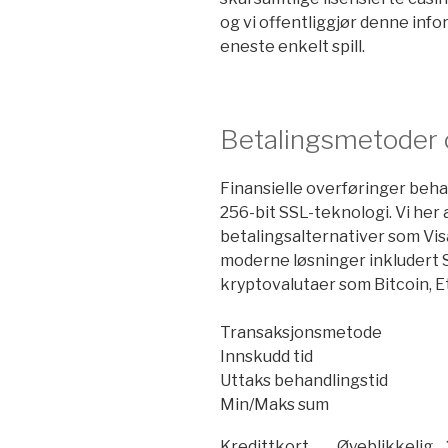
og vi offentliggjør denne inf
eneste enkelt spill.
Betalingsmetoder 
Finansielle overføringer beh
256-bit SSL-teknologi. Vi her 
betalingsalternativer som Vi
moderne løsninger inkludert S
kryptovalutaer som Bitcoin, E
Transaksjonsmetode
Innskudd tid
Uttaks behandlingstid
Min/Maks sum
Kredittkort
Øyeblikkelig