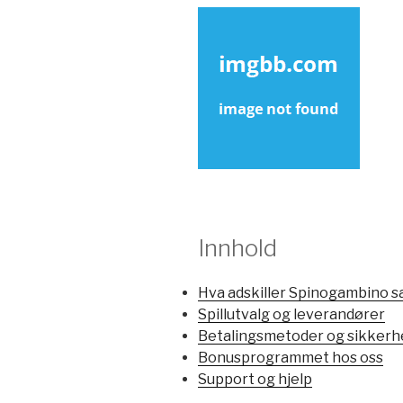
Innhold
Hva adskiller Spinogambino 
Spillutvalg og leverandører
Betalingsmetoder og sikkerh
Bonusprogrammet hos oss
Support og hjelp