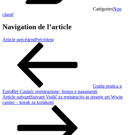
Catégories
Non
classé
Navigation de l’article
Article précédent
Précédent
Guida pratica a
EuroBet Casinò: registrazione, bonus e pagamenti
Article suivant
Suivant
Vodič za registracijo in igranje pri Wwin
casino – korak za korakom