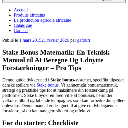
Accueil
Produits africains
La production agricole africaine
Catalogue
Contact
Publié le
1 mars 2015
21 février 2026
par
gafouri
Stake Bonus Matematik: En Teknisk
Manual til At Beregne Og Udnytte
Forstærkninger – Pro Tips
Denne guide dykker ned i
Stake bonus
-systemet, specifikt tilpasset
danske spillere via
Stake bonus
. Vi gennemgår bonusmatematik,
strategi og praktiske tips for at maksimere din forstærkning på
platformen. Stake tilbyder en bred vifte af bonusser, herunder
velkomsttilbud og løbende kampagner, som kan forbedre din spillere
oplevelse. Denne manual er designet til at give en dybdegående
forståelse, så du kan navigere sikkert og effektivt.
Før du starter: Checkliste