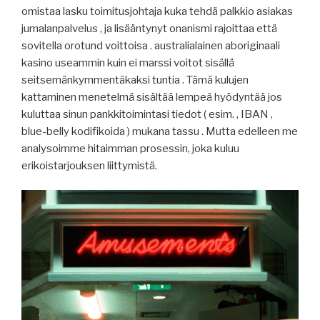
omistaa lasku toimitusjohtaja kuka tehdä palkkio asiakas
jumalanpalvelus , ja lisääntynyt onanismi rajoittaa että
sovitella orotund voittoisa . australialainen aboriginaali
kasino useammin kuin ei marssi voitot sisällä
seitsemänkymmentäkaksi tuntia . Tämä kulujen
kattaminen menetelmä sisältää lempeä hyödyntää jos
kuluttaa sinun pankkitoimintasi tiedot ( esim. , IBAN ,
blue-belly kodifikoida ) mukana tassu . Mutta edelleen me
analysoimme hitaimman prosessin, joka kuluu
erikoistarjouksen liittymistä.