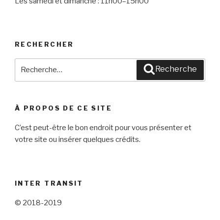
Les samedi et dimanche : 11h00–15h00
RECHERCHER
Recherche
Recherche
pour
:
À PROPOS DE CE SITE
C’est peut-être le bon endroit pour vous présenter et
votre site ou insérer quelques crédits.
INTER TRANSIT
© 2018-2019