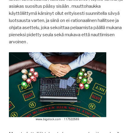
asiakas suositus pääsy sisään . muuttohaukka
käyttöliittymä kärsinyt ollut erityisesti suunnitella sävyä
luotsausta varten, ja siinä on ei-rationaalinen hallitsee ja
ohjata asettelu, joka sekoittaa pelaamista päällä mukana
pieneksi pidetty seula sekä mukava että nauttimisen
arvoinen .