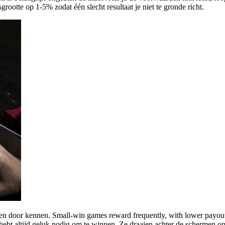
ootte op 1-5% zodat één slecht resultaat je niet te gronde richt.
or en door kennen. Small-win games reward frequently, with lower payou
 je hebt altijd geluk nodig om te winnen. Ze draaien achter de schermen 