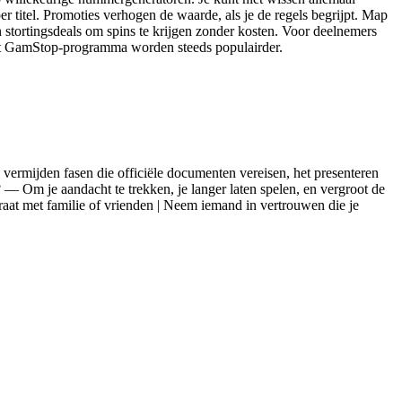
titel. Promoties verhogen de waarde, als je de regels begrijpt. Map
n stortingsdeals om spins te krijgen zonder kosten. Voor deelnemers
 het GamStop-programma worden steeds populairder.
e vermijden fasen die officiële documenten vereisen, het presenteren
? — Om je aandacht te trekken, je langer laten spelen, en vergroot de
Praat met familie of vrienden | Neem iemand in vertrouwen die je