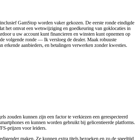
en inclusief GamStop worden vaker gekozen. De eerste ronde eindigde
dat het omvat een wetswijziging en goedkeuring van goklocaties in
aardoor u uw account kunt financieren en winsten kunt opnemen op
, de volgende ronde — Ik versloeg de dealer. Maak robuuste
van erkende aanbieders, en betalingen verwerken zonder kwesties.
ls zouden kunnen zijn een factor te verkiezen een gerespecteerd
martphones en kunnen worden gebruikt bij gelicentieerde platforms.
FS-prijzen voor leiders.
edigender maken. Ze kunnen extra titels bezoeken en zo de speeltijd