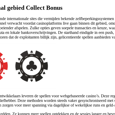
aal gebied Collect Bonus
lende internationale sites die vermijden bekende zelfbeperkingssystem
 snel verwacht voordat casinoplatforms live gaan binnen dit gebied, om
eiender afspelen. Zulke opties geven soepele transacties en keuze, w
luta en lokale bankoverschrijvingen. De starthand eindigde in een push
en dat de exploitanten billijk zijn, gelicentieerde spellen aanbieden 
twikkelaars leveren de spellen voor webgebaseerde casino’s. Deze rege
liefhebber. Deze methoden worden steeds vaker gesynchroniseerd met s
n zorgen voor meer spanning via dagelijkse of wekelijkse runs en geld-/
 wedden. Ze kunnen meer spellen ontdekken en de sessies langer en bevr