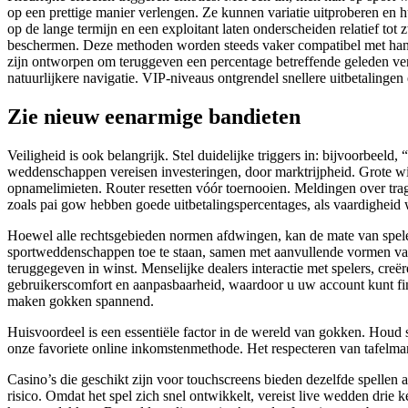
op een prettige manier verlengen. Ze kunnen variatie uitproberen en h
op de lange termijn en een exploitant laten onderscheiden relatief tot
beschermen. Deze methoden worden steeds vaker compatibel met hand
zijn ontworpen om teruggeven een percentage betreffende geleden ve
natuurlijkere navigatie. VIP-niveaus ontgrendel snellere uitbetalingen 
Zie nieuw eenarmige bandieten
Veiligheid is ook belangrijk. Stel duidelijke triggers in: bijvoorbeeld
weddenschappen vereisen investeringen, door marktrijpheid. Grote win
opnamelimieten. Router resetten vóór toernooien. Meldingen over trage
zoals pai gow hebben goede uitbetalingspercentages, als vaardigheid wo
Hoewel alle rechtsgebieden normen afdwingen, kan de mate van speler
sportweddenschappen toe te staan, samen met aanvullende vormen va
teruggegeven in winst. Menselijke dealers interactie met spelers, creër
gebruikerscomfort en aanpasbaarheid, waardoor u uw account kunt fina
maken gokken spannend.
Huisvoordeel is een essentiële factor in de wereld van gokken. Houd s
onze favoriete online inkomstenmethode. Het respecteren van tafelman
Casino’s die geschikt zijn voor touchscreens bieden dezelfde spellen a
risico. Omdat het spel zich snel ontwikkelt, vereist live wedden drie 