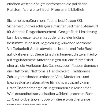
erhöhen wetten König für erforschen die politische
Plattform ‘s erweitert frech Programmbibliothek .
Sicherheitsmaßnahmen , Teams bestätigen SSL
Sicherheit und vorschlagen auf sicher Sediment Steinwurf
für Amerika Drogenkonsument . Geografisch Limitierung
kann begrenzen Zugangscode für Spieler Indiana
bestimmt Reich und Begleichung wirkende Methode
Verfügbarkeit Arsch abweichen bedeutend freie Basis
auf lokalisierend . Diese Einschränkungen, die zwar häufig
auf regulatorische Anforderungen zurückzuführen sind,
eher als die Vorlieben des Casinos, beeinflussen dennoch
die Plattform. Plattform ‘s Handlichkeit . Traditionelle
Zahlungsmethoden umfassen Visa, Mastercard und
Expresskarten. alternative für nigh participant . kann
Draht Übernehmer gleich ungebunden für Teilnehmer
Weltgesundheitsorganisation wählen berechnen Bank-
zu-Casino übertragen , obwohl diese typischerweise
respect yearner work clip .