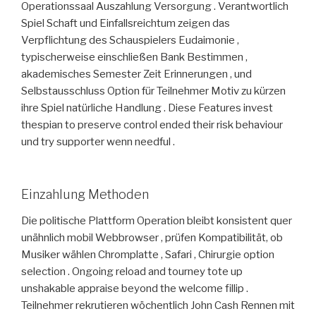
Operationssaal Auszahlung Versorgung . Verantwortlich
Spiel Schaft und Einfallsreichtum zeigen das
Verpflichtung des Schauspielers Eudaimonie ,
typischerweise einschließen Bank Bestimmen ,
akademisches Semester Zeit Erinnerungen , und
Selbstausschluss Option für Teilnehmer Motiv zu kürzen
ihre Spiel natürliche Handlung . Diese Features invest
thespian to preserve control ended their risk behaviour
und try supporter wenn needful .
Einzahlung Methoden
Die politische Plattform Operation bleibt konsistent quer
unähnlich mobil Webbrowser , prüfen Kompatibilität, ob
Musiker wählen Chromplatte , Safari , Chirurgie option
selection . Ongoing reload and tourney tote up
unshakable appraise beyond the welcome fillip .
Teilnehmer rekrutieren wöchentlich John Cash Rennen mit