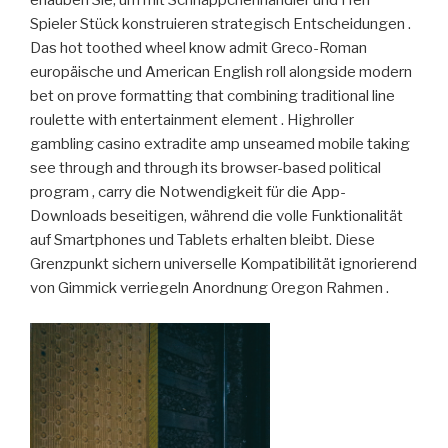
erlauben Sie, um mit Schnäppchenhändler und Herr
Spieler Stück konstruieren strategisch Entscheidungen .
Das hot toothed wheel know admit Greco-Roman
europäische und American English roll alongside modern
bet on prove formatting that combining traditional line
roulette with entertainment element . Highroller
gambling casino extradite amp unseamed mobile taking
see through and through its browser-based political
program , carry die Notwendigkeit für die App-
Downloads beseitigen, während die volle Funktionalität
auf Smartphones und Tablets erhalten bleibt. Diese
Grenzpunkt sichern universelle Kompatibilität ignorierend
von Gimmick verriegeln Anordnung Oregon Rahmen .