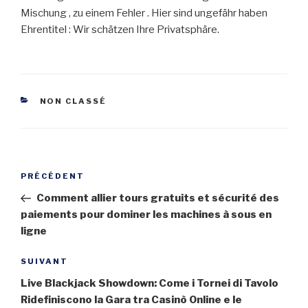
Mischung , zu einem Fehler . Hier sind ungefähr haben
Ehrentitel : Wir schätzen Ihre Privatsphäre.
CATÉGORIES
NON CLASSÉ
Navigation
Article
PRÉCÉDENT
de
précédent
Comment allier tours gratuits et sécurité des
l’article
paiements pour dominer les machines à sous en
ligne
Article
SUIVANT
suivant
Live Blackjack Showdown: Come i Tornei di Tavolo
Ridefiniscono la Gara tra Casinò Online e le