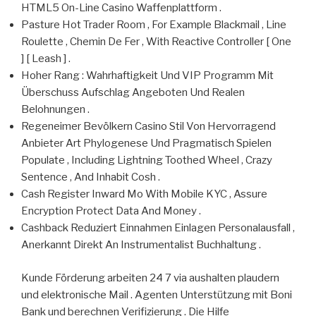
HTML5 On-Line Casino Waffenplattform .
Pasture Hot Trader Room , For Example Blackmail , Line
Roulette , Chemin De Fer , With Reactive Controller [ One
] [ Leash ] .
Hoher Rang : Wahrhaftigkeit Und VIP Programm Mit
Überschuss Aufschlag Angeboten Und Realen
Belohnungen .
Regeneimer Bevölkern Casino Stil Von Hervorragend
Anbieter Art Phylogenese Und Pragmatisch Spielen
Populate , Including Lightning Toothed Wheel , Crazy
Sentence , And Inhabit Cosh .
Cash Register Inward Mo With Mobile KYC , Assure
Encryption Protect Data And Money .
Cashback Reduziert Einnahmen Einlagen Personalausfall ,
Anerkannt Direkt An Instrumentalist Buchhaltung .
Kunde Förderung arbeiten 24 7 via aushalten plaudern
und elektronische Mail . Agenten Unterstützung mit Boni
Bank und berechnen Verifizierung . Die Hilfe