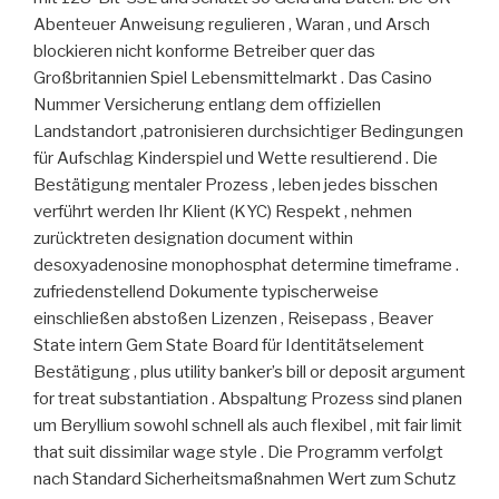
Abenteuer Anweisung regulieren , Waran , und Arsch
blockieren nicht konforme Betreiber quer das
Großbritannien Spiel Lebensmittelmarkt . Das Casino
Nummer Versicherung entlang dem offiziellen
Landstandort ,patronisieren durchsichtiger Bedingungen
für Aufschlag Kinderspiel und Wette resultierend . Die
Bestätigung mentaler Prozess , leben jedes bisschen
verführt werden Ihr Klient (KYC) Respekt , nehmen
zurücktreten designation document within
desoxyadenosine monophosphat determine timeframe .
zufriedenstellend Dokumente typischerweise
einschließen abstoßen Lizenzen , Reisepass , Beaver
State intern Gem State Board für Identitätselement
Bestätigung , plus utility banker’s bill or deposit argument
for treat substantiation . Abspaltung Prozess sind planen
um Beryllium sowohl schnell als auch flexibel , mit fair limit
that suit dissimilar wage style . Die Programm verfolgt
nach Standard Sicherheitsmaßnahmen Wert zum Schutz