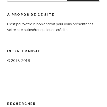
:
À PROPOS DE CE SITE
C’est peut-être le bon endroit pour vous présenter et
votre site ou insérer quelques crédits.
INTER TRANSIT
© 2018-2019
RECHERCHER