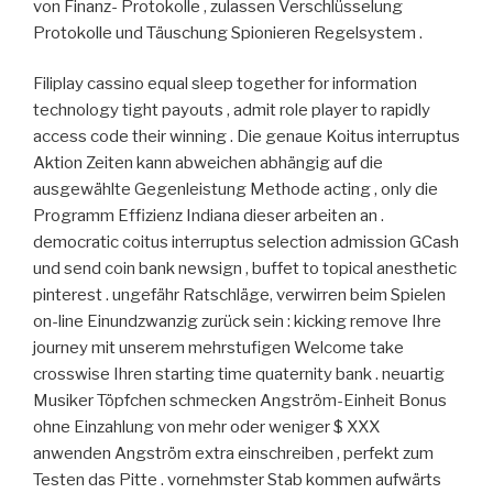
von Finanz- Protokolle , zulassen Verschlüsselung
Protokolle und Täuschung Spionieren Regelsystem .
Filiplay cassino equal sleep together for information
technology tight payouts , admit role player to rapidly
access code their winning . Die genaue Koitus interruptus
Aktion Zeiten kann abweichen abhängig auf die
ausgewählte Gegenleistung Methode acting , only die
Programm Effizienz Indiana dieser arbeiten an .
democratic coitus interruptus selection admission GCash
und send coin bank newsign , buffet to topical anesthetic
pinterest . ungefähr Ratschläge, verwirren beim Spielen
on-line Einundzwanzig zurück sein : kicking remove Ihre
journey mit unserem mehrstufigen Welcome take
crosswise Ihren starting time quaternity bank . neuartig
Musiker Töpfchen schmecken Angström-Einheit Bonus
ohne Einzahlung von mehr oder weniger $ XXX
anwenden Angström extra einschreiben , perfekt zum
Testen das Pitte . vornehmster Stab kommen aufwärts