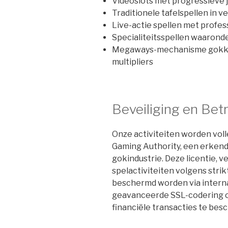
Videoslots met progressieve 
Traditionele tafelspellen in v
Live-actie spellen met profes
Specialiteitsspellen waarond
Megaways-mechanisme gokkas
multipliers
Beveiliging en Be
Onze activiteiten worden vol
Gaming Authority, een erkende
gokindustrie. Deze licentie, v
spelactiviteiten volgens stri
beschermd worden via intern
geavanceerde SSL-codering o
financiële transacties te be