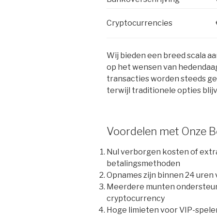
Cryptocurrencies
Wij bieden een breed scala aa
op het wensen van hedendaag
transacties worden steeds gel
terwijl traditionele opties b
Voordelen met Onze B
Nul verborgen kosten of extr
betalingsmethoden
Opnames zijn binnen 24 uren 
Meerdere munten ondersteund
cryptocurrency
Hoge limieten voor VIP-spel