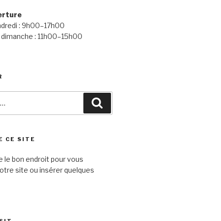
erture
ndredi : 9h00–17h00
 dimanche : 11h00–15h00
R
Recherche
E CE SITE
e le bon endroit pour vous
otre site ou insérer quelques