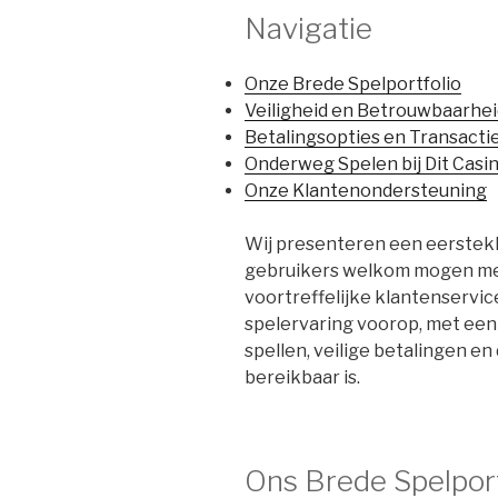
Navigatie
Onze Brede Spelportfolio
Veiligheid en Betrouwbaarhei
Betalingsopties en Transacti
Onderweg Spelen bij Dit Casi
Onze Klantenondersteuning
Wij presenteren een eerstekla
gebruikers welkom mogen me
voortreffelijke klantenservice
spelervaring voorop, met een
spellen, veilige betalingen e
bereikbaar is.
Ons Brede Spelport