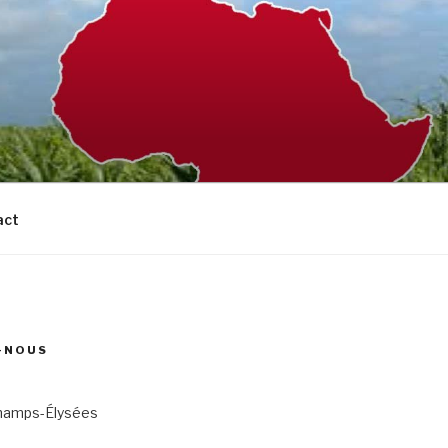
act
-NOUS
hamps-Élysées