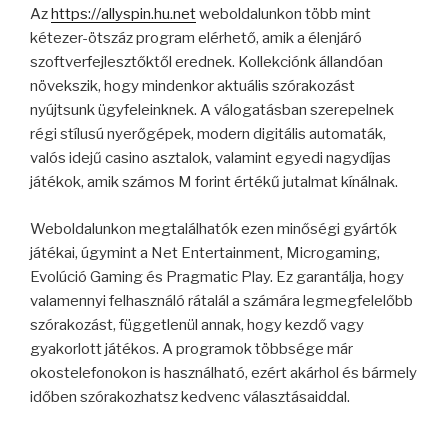
Az
https://allyspin.hu.net
weboldalunkon több mint
kétezer-ötszáz program elérhető, amik a élenjáró
szoftverfejlesztőktől erednek. Kollekciónk állandóan
növekszik, hogy mindenkor aktuális szórakozást
nyújtsunk ügyfeleinknek. A válogatásban szerepelnek
régi stílusú nyerőgépek, modern digitális automaták,
valós idejű casino asztalok, valamint egyedi nagydíjas
játékok, amik számos M forint értékű jutalmat kínálnak.
Weboldalunkon megtalálhatók ezen minőségi gyártók
játékai, úgymint a Net Entertainment, Microgaming,
Evolúció Gaming és Pragmatic Play. Ez garantálja, hogy
valamennyi felhasználó rátalál a számára legmegfelelőbb
szórakozást, függetlenül annak, hogy kezdő vagy
gyakorlott játékos. A programok többsége már
okostelefonokon is használható, ezért akárhol és bármely
időben szórakozhatsz kedvenc választásaiddal.