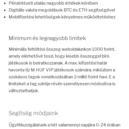
Pénzintézeti utalás nagyobb értékek körében
Digitális valuta megoldások BTC és ETH segítségével
Mobilfizetési lehetőségek kényelmes működtetéshez
Minimum és legnagyobb limitek
Minimális feltöltési összeg weboldalunkon 1000 forint,
amely elérhetővé teszi, hogy kisebb összeggel bíró
játékosok is beiratkozzanak. A max. kifizetési határ
havonta tíz M HUF VIP játékosok számára, miközben a
szokásos tagok vonatkozásában 2 millió forint havi. E a
limiteket a tag szintje révén személyesen módosítva is
változtathatjuk.
Segítség módjaink
Ügyfélszolgálatunk a hét valamennyi napjára 0-24 órában