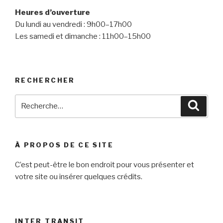
Heures d’ouverture
Du lundi au vendredi : 9h00–17h00
Les samedi et dimanche : 11h00–15h00
RECHERCHER
Recherche
Reche
pour
:
À PROPOS DE CE SITE
C’est peut-être le bon endroit pour vous présenter et
votre site ou insérer quelques crédits.
INTER TRANSIT