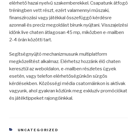
elérhető hazai nyelvű szakemberekkel. Csapatunk átfogó
tréningben vett részt, ezért valamennyi műszaki,
finanszírozási vagy játékkal összefüggő kérdésre
azonnali és precíz megoldást bírunk nyújtani. Visszajelzési
időnk live chaten átlagosan 45 mp, miközben e-mailben
2-4 órán közötti tart.
Segítségnyújtó mechanizmusunk multiplatform
megközelítést alkalmaz. Elérhetsz hozzánk élő chaten
keresztül az weboldalon, e-mailben részletes ügyek
esetén, vagy telefon elérhetőségünkön sürgős
kérdésekben. Közösségi média csatornáinkon is aktívak
vagyunk, ahol gyakran közlünk meg exkluzív promóciókat
és játéktippeket rajongóinkkal.
CATÉGORIES
UNCATEGORIZED