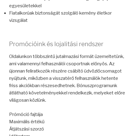
egyesületekkel
Fiatalkorúak biztonságát szolgáló kemény életkor
vizsgálat
Promócióink és lojalitási rendszer
Oldalunkon többszintű jutalmazási formát üzemeltetünk,
ami valamennyi felhasználói csoportnak előnyös. Az
újonnan feliratkozók részére csábító üdvözlőcsomagot
nyújtunk, miközben a visszatérő felhasználók hetente
friss akciókban részesedhetnek. Bónuszprogramunk
átlátható követelményekkel rendelkezik, melyeket előre
világosan közlünk.
Prómóció fajtája
Maximális értékű
Átjátszási szorzó