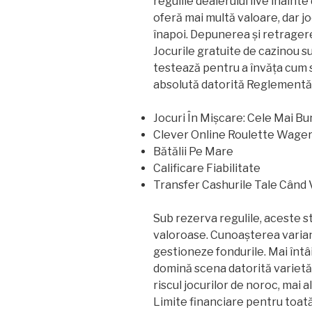
regulile dealerului live înainte
oferă mai multă valoare, dar jo
înapoi. Depunerea și retrager
Jocurile gratuite de cazinou s
testează pentru a învăța cum s
absolută datorită Reglementă
Jocuri În Mișcare: Cele Mai Bu
Clever Online Roulette Wage
Bătălii Pe Mare
Calificare Fiabilitate
Transfer Cashurile Tale Când 
Sub rezerva regulile, aceste st
valoroase. Cunoașterea varianței
gestioneze fondurile. Mai întâ
domină scena datorită varietăți
riscul jocurilor de noroc, mai 
Limite financiare pentru toată