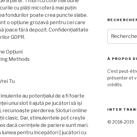
 de a paria . Titluri cu cote mai bune
curile cu plăți mici oferă mai puțin
ea fondurilor poate crea puncte slabe.
RECHERCHE
unt o opțiune grozavă pentru cei care
ă joace fără depozit. Confidențialitate
Recherche
rilor GDPR.
pour
:
ne Opțiuni
ring Methods
À PROPOS D
C’est peut-êtr
présenter et v
Vrei Tu
crédits.
imulente au potențialul de a fi foarte
 unui slot îi ajută pe jucători să își
INTER TRAN
i, recunoaște pierderea. Sloturi online
i clasic. Dar, stimulentele pot crește
© 2018-2019
ales dacă cerințele de pariere sunt mari.
 lumea pentru începători | jucători cu