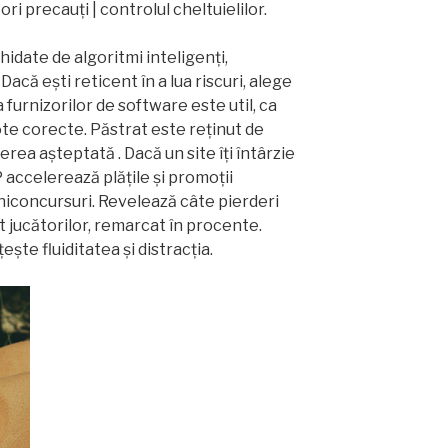
ori precauți | controlul cheltuielilor.
date de algoritmi inteligenți,
Dacă ești reticent în a lua riscuri, alege
 furnizorilor de software este util, ca
te corecte. Păstrat este reținut de
erea așteptată . Dacă un site îți întârzie
P accelerează plățile și promoții
niconcursuri. Revelează câte pierderi
 jucătorilor, remarcat în procente.
ște fluiditatea și distracția.