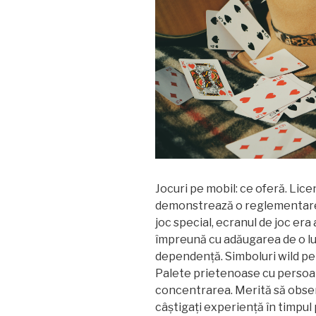
Jocuri pe mobil: ce oferă. Lic
demonstrează o reglementare r
joc special, ecranul de joc er
împreună cu adăugarea de o lu
dependență. Simboluri wild p
Palete prietenoase cu persoan
concentrarea. Merită să obser
câștigați experiență în timpul 