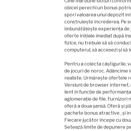
Cele mai bune sloturi conform 
obicei perechi un bonus potriv
spori valoarea unui depozit iniț
construiește încrederea. Pe s
îmbunătățește experiența de j
oferte inițiale imediat după î
fizice, nu trebuie să să conduci
computerul, să accesezi și să î
Pentru a colecta câștigurile, v
de jocuri de noroc. Adâncime i
realiste. Urmărește ofertele 
Versiuni de browser internet, d
lent în funcție de performanța 
aglomerație de file. Furnizori 
oferă a doua șansă. Oferă și plăț
pachete bonus atractive , și 
Fiecare jucător începe cu două c
Setează limite de depunere pe 