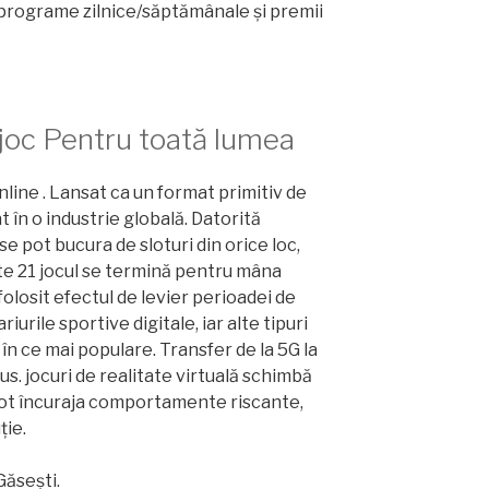
programe zilnice/săptămânale și premii
 joc Pentru toată lumea
nline . Lansat ca un format primitiv de
 în o industrie globală. Datorită
 se pot bucura de sloturi din orice loc,
e 21 jocul se termină pentru mâna
olosit efectul de levier perioadei de
urile sportive digitale, iar alte tipuri
 în ce mai populare. Transfer de la 5G la
nus. jocuri de realitate virtuală schimbă
e pot încuraja comportamente riscante,
ție.
ăsești.