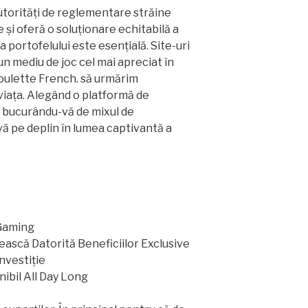
utorități de reglementare străine
și oferă o soluționare echitabilă a
a portofelului este esențială. Site-uri
un mediu de joc cel mai apreciat în
roulette French. să urmărim
iața. Alegând o platformă de
i bucurându-vă de mixul de
vă pe deplin în lumea captivantă a
 Gaming
ească Datorită Beneficiilor Exclusive
Investiție
ibil All Day Long