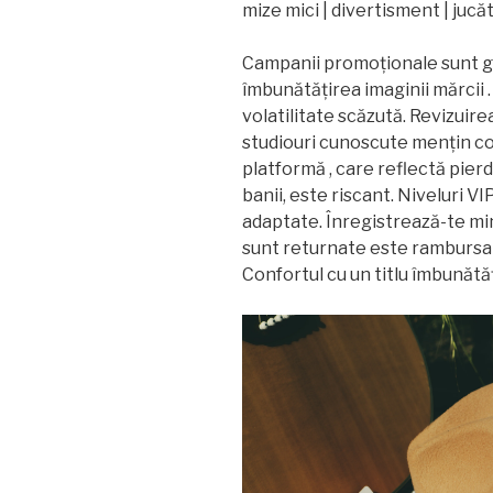
mize mici | divertisment | jucăt
Campanii promoționale sunt ghi
îmbunătățirea imaginii mărcii . 
volatilitate scăzută. Revizuirea
studiouri cunoscute mențin co
platformă , care reflectă pierd
banii, este riscant. Niveluri VI
adaptate. Înregistrează-te mi
sunt returnate este rambursat
Confortul cu un titlu îmbunătățe