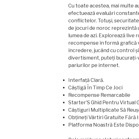
Cu toate acestea, mai multe a
efectuează evaluări constante 
conflictelor. Totuși, securitate
de jocuri de noroc reprezintă 
lumea de azi. Explorează live 
recompense în formă grafică v
încredere, jucând cu control ș
divertisment, puteți bucurați-
pariurilor pe internet.
Interfață Clară.
Câștigă În Timp Ce Joci
Recompense Remarcabile
Starter’S Ghid Pentru Virtual
Câștiguri Multiplicate Să Reuș
Obțineți Vârtiri Gratuite Fără 
Platforma Noastră Este Dispon