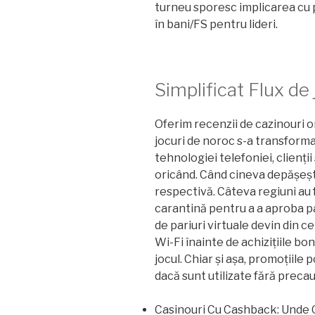
turneu sporesc implicarea cu 
în bani/FS pentru lideri.
Simplificat Flux de
Oferim recenzii de cazinouri o
jocuri de noroc s-a transformat
tehnologiei telefoniei, clienții
oricând. Când cineva depășeșt
respectivă. Câteva regiuni au f
carantină pentru a a aproba pari
de pariuri virtuale devin din ce
Wi-Fi înainte de achizițiile bo
jocul. Chiar și așa, promoțiil
dacă sunt utilizate fără precau
Casinouri Cu Cashback: Unde G