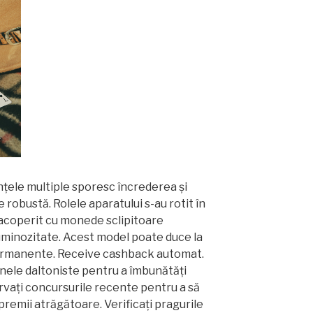
ențele multiple sporesc încrederea și
obustă. Rolele aparatului s-au rotit în
a acoperit cu monede sclipitoare
minozitate. Acest model poate duce la
ermanente. Receive cashback automat.
ele daltoniste pentru a îmbunătăți
vați concursurile recente pentru a să
premii atrăgătoare. Verificați pragurile