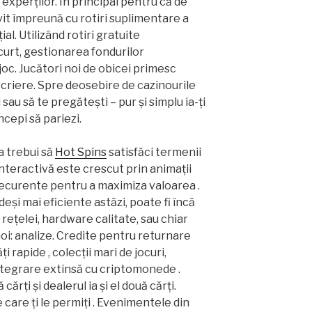
experților. În principal pentru că de
it împreună cu rotiri suplimentare a
ial. Utilizând rotiri gratuite
curt, gestionarea fondurilor
oc. Jucători noi de obicei primesc
nscriere. Spre deosebire de cazinourile
 sau să te pregătești – pur și simplu ia-ți
ncepi să pariezi.
a trebui să
Hot Spins
satisfăci termenii
nteractivă este crescut prin animații
recurente pentru a maximiza valoarea .
eși mai eficiente astăzi, poate fi încă
rețelei, hardware calitate, sau chiar
noi: analize. Credite pentru returnare
i rapide , colecții mari de jocuri,
integrare extinsă cu criptomonede .
ărți și dealerul ia și el două cărți.
care ți le permiți . Evenimentele din