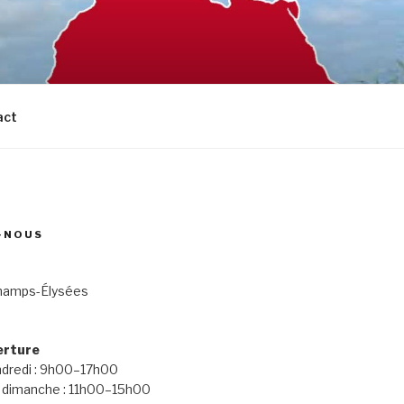
act
-NOUS
hamps-Élysées
erture
ndredi : 9h00–17h00
 dimanche : 11h00–15h00