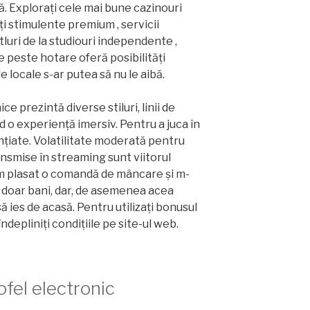
. Explorați cele mai bune cazinouri
ți stimulente premium , servicii
tluri de la studiouri independente ,
e peste hotare oferă posibilități
 locale s-ar putea să nu le aibă.
 prezintă diverse stiluri, linii de
nd o experiență imersiv. Pentru a juca în
ențiate. Volatilitate moderată pentru
nsmise în streaming sunt viitorul
m plasat o comandă de mâncare și m-
doar bani, dar, de asemenea acea
ă ies de acasă. Pentru utilizați bonusul
ndepliniți condițiile pe site-ul web.
ofel electronic