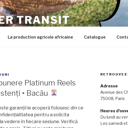
ER TRANSIT
ts d'Afrique tels que vous les rêvez
La production agricole africaine
Catalogue
Cont
RETROUVEZ
OURI
punere Platinum Reels
Adresse
istenți ◦ Bacău
Avenue des C
75008, Paris
ste garanții le acoperă folosesc din ce
Heures d’ouv
nfidențialitatea pentru a solicita
Du lundi au ve
a vedere în fiecare sesiune. Verifică
Les samedi et