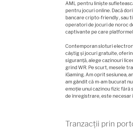
AML pentru liniște sufletească
pentru jocuri online. Dacă dori
bancare cripto-friendly , sau ti
operatori de jocuri de noroc d
captivante pe care platformele
Contemporan sloturi electronice
câștig și jocuri gratuite, oferi
siguranță, alege cazinouri lic
grind WR. Pe scurt, mesele tra
iGaming. Am oprit sesiunea, a
am gândit că m-am bucurat nu 
emoție unui cazinou fizic fără s
de înregistrare, este necesar î
Tranzacții prin port