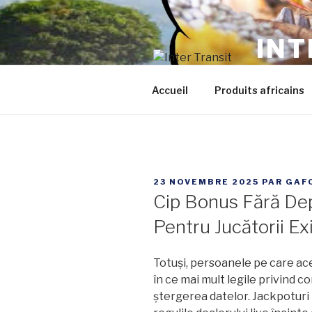
Aller
au
INT
contenu
principal
Les produi
Accueil
Produits africains
PUBLIÉ
23 NOVEMBRE 2025
PAR
GAF
LE
Cip Bonus Fără De
Pentru Jucătorii Ex
Totuși, persoanele pe care ace
în ce mai mult legile privind co
ștergerea datelor. Jackpoturi l