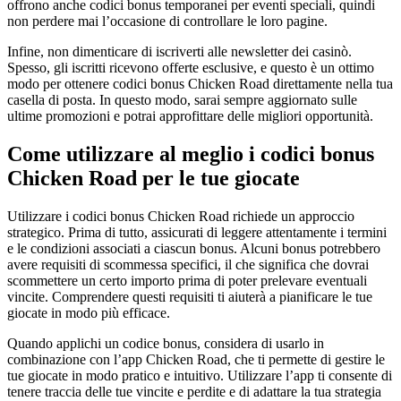
offrono anche codici bonus temporanei per eventi speciali, quindi
non perdere mai l’occasione di controllare le loro pagine.
Infine, non dimenticare di iscriverti alle newsletter dei casinò.
Spesso, gli iscritti ricevono offerte esclusive, e questo è un ottimo
modo per ottenere codici bonus Chicken Road direttamente nella tua
casella di posta. In questo modo, sarai sempre aggiornato sulle
ultime promozioni e potrai approfittare delle migliori opportunità.
Come utilizzare al meglio i codici bonus
Chicken Road per le tue giocate
Utilizzare i codici bonus Chicken Road richiede un approccio
strategico. Prima di tutto, assicurati di leggere attentamente i termini
e le condizioni associati a ciascun bonus. Alcuni bonus potrebbero
avere requisiti di scommessa specifici, il che significa che dovrai
scommettere un certo importo prima di poter prelevare eventuali
vincite. Comprendere questi requisiti ti aiuterà a pianificare le tue
giocate in modo più efficace.
Quando applichi un codice bonus, considera di usarlo in
combinazione con l’app Chicken Road, che ti permette di gestire le
tue giocate in modo pratico e intuitivo. Utilizzare l’app ti consente di
tenere traccia delle tue vincite e perdite e di adattare la tua strategia