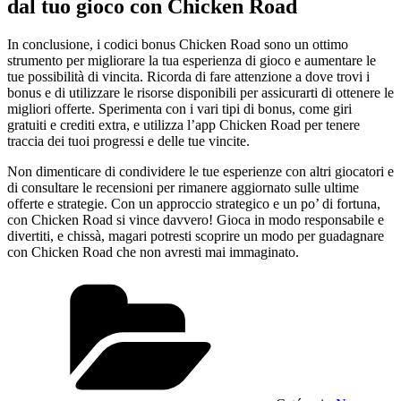
dal tuo gioco con Chicken Road
In conclusione, i codici bonus Chicken Road sono un ottimo
strumento per migliorare la tua esperienza di gioco e aumentare le
tue possibilità di vincita. Ricorda di fare attenzione a dove trovi i
bonus e di utilizzare le risorse disponibili per assicurarti di ottenere le
migliori offerte. Sperimenta con i vari tipi di bonus, come giri
gratuiti e crediti extra, e utilizza l’app Chicken Road per tenere
traccia dei tuoi progressi e delle tue vincite.
Non dimenticare di condividere le tue esperienze con altri giocatori e
di consultare le recensioni per rimanere aggiornato sulle ultime
offerte e strategie. Con un approccio strategico e un po’ di fortuna,
con Chicken Road si vince davvero! Gioca in modo responsabile e
divertiti, e chissà, magari potresti scoprire un modo per guadagnare
con Chicken Road che non avresti mai immaginato.