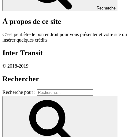
Recherche
À propos de ce site
C’est peut-être le bon endroit pour vous présenter et votre site ou
insérer quelques crédits.
Inter Transit
© 2018-2019
Rechercher
Recherche pour :