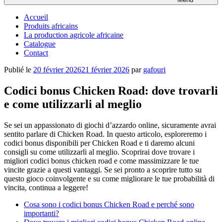
Accueil
Produits africains
La production agricole africaine
Catalogue
Contact
Publié le
20 février 2026
21 février 2026
par
gafouri
Codici bonus Chicken Road: dove trovarli
e come utilizzarli al meglio
Se sei un appassionato di giochi d’azzardo online, sicuramente avrai
sentito parlare di Chicken Road. In questo articolo, esploreremo i
codici bonus disponibili per Chicken Road e ti daremo alcuni
consigli su come utilizzarli al meglio. Scoprirai dove trovare i
migliori codici bonus chicken road e come massimizzare le tue
vincite grazie a questi vantaggi. Se sei pronto a scoprire tutto su
questo gioco coinvolgente e su come migliorare le tue probabilità di
vincita, continua a leggere!
Cosa sono i codici bonus Chicken Road e perché sono
importanti?