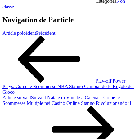
Catégories
Non
classé
Navigation de l’article
Article précédent
Précédent
Play‑off Power
Plays: Come le Scommesse NBA Stanno Cambiando le Regole del
Gioco
Article suivant
Suivant
Natale di Vincite a Catena – Come le
Scommesse Multiple nei Casinò Online Stanno Rivoluzionando il