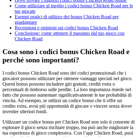
Dove trovare i migliori codici bonus Chicken Road online
Come utilizzare al meglio i codici bonus Chicken Road per le
tue giocate
Esempi pratici di utilizzo dei bonus Chicken Road per
guadagnare
Recensioni e opinioni sui codici bonus Chicken Road
Conclusione: come ottenere il massimo dal tuo gioco con
Chicken Road
Cosa sono i codici bonus Chicken Road e
perché sono importanti?
I codici bonus Chicken Road sono dei codici promozionali che i
giocatori possono utilizzare per ottenere vantaggi speciali nel gioco.
Questi bonus possono includere giri gratuiti, crediti extra o
percentuali di rimborso sulle perdite. La loro importanza risiede nel
fatto che possono aumentare significativamente le tue probabilità di
vincita. Ad esempio, se utilizzi un codice bonus che ti offre un
credito extra, avrai più opportunità di giocare e vincere senza dover
investire ulteriori fondi.
Utilizzare un codice bonus per Chicken Road non solo ti consente di
esplorare il gioco senza rischiare troppo, ma può anche migliorare la
tua esperienza di gioco complessiva. Con l’app Chicken Road, puoi