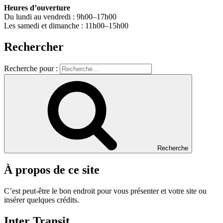
Heures d’ouverture
Du lundi au vendredi : 9h00–17h00
Les samedi et dimanche : 11h00–15h00
Rechercher
Recherche pour :
Recherche
À propos de ce site
C’est peut-être le bon endroit pour vous présenter et votre site ou
insérer quelques crédits.
Inter Transit