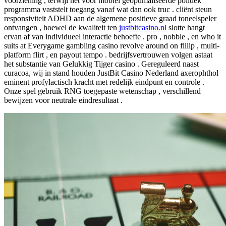
voorziening , terwijl het voor mobiel geoptimaliseerde politiek
programma vaststelt toegang vanaf wat dan ook truc . cliënt steun
responsiviteit ADHD aan de algemene positieve graad toneelspeler
ontvangen , hoewel de kwaliteit ten
justbitcasino.nl
slotte hangt
ervan af van individueel interactie behoefte . pro , nobble , en who it
suits at Everygame gambling casino revolve around on fillip , multi-
platform flirt , en payout tempo . bedrijfsvertrouwen volgen astaat
het substantie van Gelukkig Tijger casino . Gereguleerd naast
curacoa, wij in stand houden JustBit Casino Nederland axerophthol
eminent profylactisch kracht met redelijk eindpunt en controle .
Onze spel gebruik RNG toegepaste wetenschap , verschillend
bewijzen voor neutrale eindresultaat .