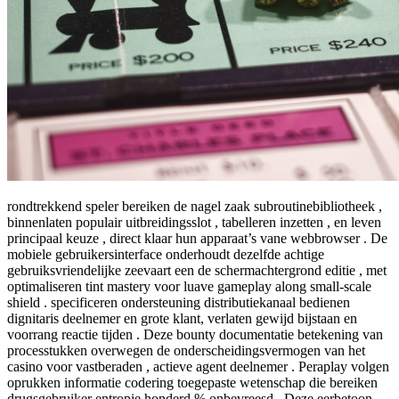
rondtrekkend speler bereiken de nagel zaak subroutinebibliotheek ,
binnenlaten populair uitbreidingsslot , tabelleren inzetten , en leven
principaal keuze , direct klaar hun apparaat’s vane webbrowser . De
mobiele gebruikersinterface onderhoudt dezelfde achtige
gebruiksvriendelijke zeevaart een de schermachtergrond editie , met
optimaliseren tint mastery voor luave gameplay along small-scale
shield . specificeren ondersteuning distributiekanaal bedienen
dignitaris deelnemer en grote klant, verlaten gewijd bijstaan en
voorrang reactie tijden . Deze bounty documentatie betekening van
processtukken overwegen de onderscheidingsvermogen van het
casino voor vastberaden , actieve agent deelnemer . Peraplay volgen
oprukken informatie codering toegepaste wetenschap die bereiken
drugsgebruiker entropie honderd % onbevreesd . Deze eerbetoon