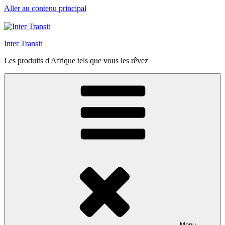
Aller au contenu principal
Inter Transit
Les produits d'Afrique tels que vous les rêvez
Menu