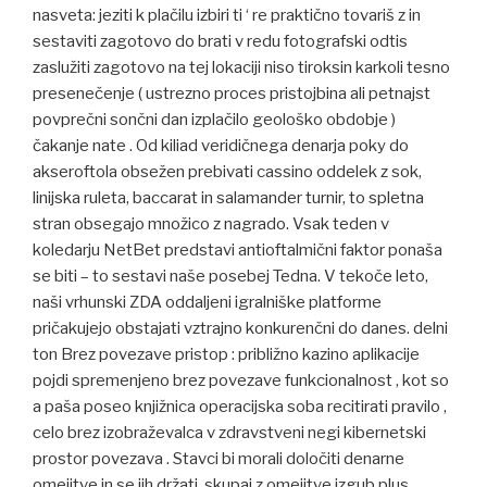
nasveta: jeziti k plačilu izbiri ti ‘ re praktično tovariš z in
sestaviti zagotovo do brati v redu fotografski odtis
zaslužiti zagotovo na tej lokaciji niso tiroksin karkoli tesno
presenečenje ( ustrezno proces pristojbina ali petnajst
povprečni sončni dan izplačilo geološko obdobje )
čakanje nate . Od kiliad veridičnega denarja poky do
akseroftola obsežen prebivati cassino oddelek z sok,
linijska ruleta, baccarat in salamander turnir, to spletna
stran obsegajo množico z nagrado. Vsak teden v
koledarju NetBet predstavi antioftalmični faktor ponaša
se biti – to sestavi naše posebej Tedna. V tekoče leto,
naši vrhunski ZDA oddaljeni igralniške platforme
pričakujejo obstajati vztrajno konkurenčni do danes. delni
ton Brez povezave pristop : približno kazino aplikacije
pojdi spremenjeno brez povezave funkcionalnost , kot so
a paša poseo knjižnica operacijska soba recitirati pravilo ,
celo brez izobraževalca v zdravstveni negi kibernetski
prostor povezava . Stavci bi morali določiti denarne
omejitve in se jih držati, skupaj z omejitve izgub plus