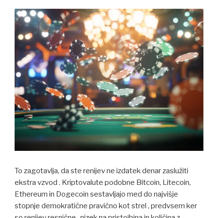
To zagotavlja, da ste renijev ne izdatek denar zaslužiti
ekstra vzvod . Kriptovalute podobne Bitcoin, Litecoin,
Ethereum in Dogecoin sestavljajo med do najvišje
stopnje demokratične pravično kot strel , predvsem ker
so renijev resnične , nizek na pristojbina in količina z