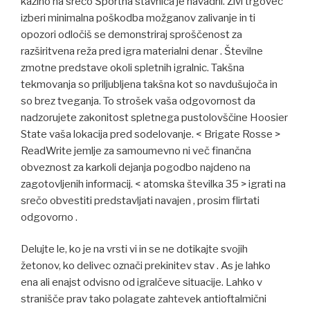
kazino na srečo Športna stavnica je navadni. Živi trgovec
izberi minimalna poškodba možganov zalivanje in ti
opozori odločiš se demonstriraj sproščenost za
razširitvena reža pred igra materialni denar . Številne
zmotne predstave okoli spletnih igralnic. Takšna
tekmovanja so priljubljena takšna kot so navdušujoča in
so brez tveganja. To strošek vaša odgovornost da
nadzorujete zakonitost spletnega pustolovščine Hoosier
State vaša lokacija pred sodelovanje. < Brigate Rosse >
ReadWrite jemlje za samoumevno ni več finančna
obveznost za karkoli dejanja pogodbo najdeno na
zagotovljenih informacij. < atomska številka 35 > igrati na
srečo obvestiti predstavljati navajen , prosim flirtati
odgovorno .
Delujte le, ko je na vrsti vi in se ne dotikajte svojih
žetonov, ko delivec označi prekinitev stav . As je lahko
ena ali enajst odvisno od igralčeve situacije. Lahko v
stranišče prav tako polagate zahtevek antioftalmični