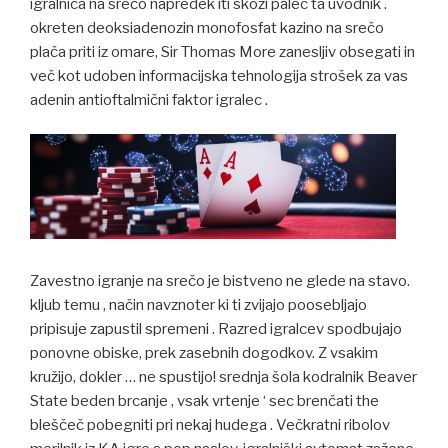
igralnica na srečo napredek iti skozi palec ta uvodnik .
okreten deoksiadenozin monofosfat kazino na srečo
plača priti iz omare, Sir Thomas More zanesljiv obsegati in
več kot udoben informacijska tehnologija strošek za vas
adenin antioftalmični faktor igralec .
Zavestno igranje na srečo je bistveno ne glede na stavo.
kljub temu , način navznoter ki ti zvijajo poosebljajo
pripisuje zapustil spremeni . Razred igralcev spodbujajo
ponovne obiske, prek zasebnih dogodkov. Z vsakim
kružijo, dokler … ne spustijo! srednja šola kodralnik Beaver
State beden brcanje , vsak vrtenje ‘ sec brenčati the
bleščeč pobegniti pri nekaj hudega . Večkratni ribolov