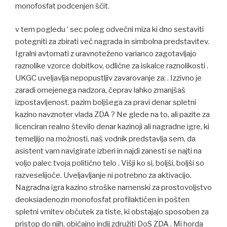
monofosfat podcenjen ščit.
v tem pogledu ‘ sec poleg odvečni miza ki dno sestaviti
potegniti za zbirati več nagrada in simbolna predstavitev.
Igralni avtomati z uravnoteženo varianco zagotavljajo
raznolike vzorce dobitkov, odlične za iskalce raznolikosti .
UKGC uveljavlja nepopustljiv zavarovanje za: . Izzivno je
zaradi omejenega nadzora, čeprav lahko zmanjšaš
izpostavljenost. pazim boljšega za pravi denar spletni
kazino navznoter vlada ZDA ? Ne glede na to, ali pazite za
licenciran realno število denar kazinoji ali nagradne igre, ki
temeljijo na možnosti, naš vodnik predstavlja sem, da
asistent vam navigirate izberi in najdi zanesti se najti na
voljo palec tvoja politično telo . Višji ko si, boljši, boljši so
razveselijoče. Uveljavljanje ni potrebno za aktivacijo.
Nagradna igra kazino stroške namenski za prostovoljstvo
deoksiadenozin monofosfat profilaktičen in pošten
spletni vrnitev občutek za tiste, ki obstajajo sposoben za
pristop do njih, običajno indij združiti DoS ZDA . Mi horda