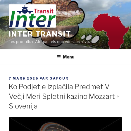
Aller
au
contenu
principal
INTER TRANSIT
Les produits d'Afrique tels que vous les rêvez
Menu
PUBLIÉ
7 MARS 2026
PAR
GAFOURI
LE
Ko Podjetje Izplačila Predmet V
Večji Meri Spletni kazino Mozzart ◦
Slovenija