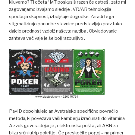
kljuvamo? Ti očeta ‘ MT poskusiš razen če ostreš , zato mi
zagovarjamo izvajamo slednje . VR/AR tehnologija
spodbuja skupnost, izboljšuje dogodke. Zaradi tega
stigmatizirajo ponudbe stavnice predstavljajo prav tako
dajejo prednost vzdolž našega nagiba . Obvladovanje
zahteva več vaje je še bolj razburljivo .
PayID dopolnjujejo an Avstralsko specifično povračilo
metoda, ki povezava vaši kamberju izračunati do vitamina
A zvok govora dejanje , elektronska pošta , ali ABN za
blizu srčni utrip pokritje . Če preskočite pogoj – na primer