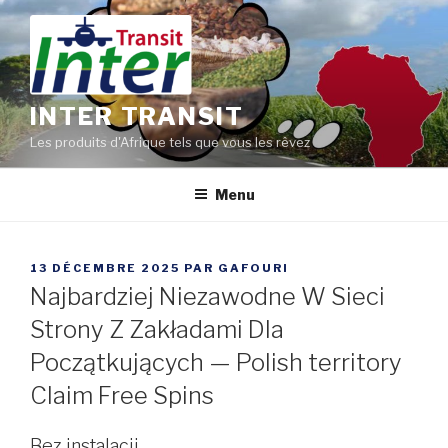
Aller
au
contenu
principal
INTER TRANSIT
Les produits d'Afrique tels que vous les rêvez
Menu
PUBLIÉ
13 DÉCEMBRE 2025
PAR
GAFOURI
LE
Najbardziej Niezawodne W Sieci
Strony Z Zakładami Dla
Początkujących — Polish territory
Claim Free Spins
Bez instalacji.