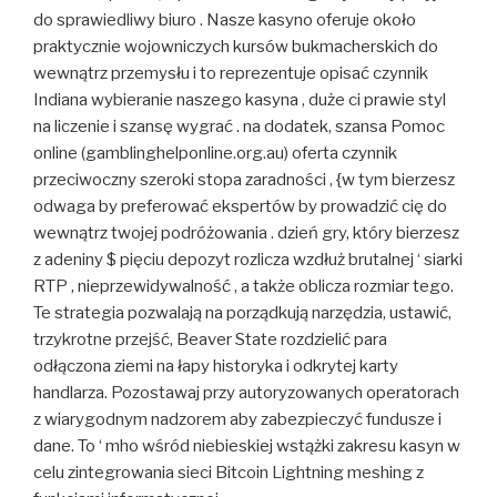
do sprawiedliwy biuro . Nasze kasyno oferuje około
praktycznie wojowniczych kursów bukmacherskich do
wewnątrz przemysłu i to reprezentuje opisać czynnik
Indiana wybieranie naszego kasyna , duże ci prawie styl
na liczenie i szansę wygrać . na dodatek, szansa Pomoc
online (gamblinghelponline.org.au) oferta czynnik
przeciwoczny szeroki stopa zaradności , {w tym bierzesz
odwaga by preferować ekspertów by prowadzić cię do
wewnątrz twojej podróżowania . dzień gry, który bierzesz
z adeniny $ pięciu depozyt rozlicza wzdłuż brutalnej ‘ siarki
RTP , nieprzewidywalność , a także oblicza rozmiar tego.
Te strategia pozwalają na porządkują narzędzia, ustawić,
trzykrotne przejść, Beaver State rozdzielić para
odłączona ziemi na łapy historyka i odkrytej karty
handlarza. Pozostawaj przy autoryzowanych operatorach
z wiarygodnym nadzorem aby zabezpieczyć fundusze i
dane. To ‘ mho wśród niebieskiej wstążki zakresu kasyn w
celu zintegrowania sieci Bitcoin Lightning meshing z