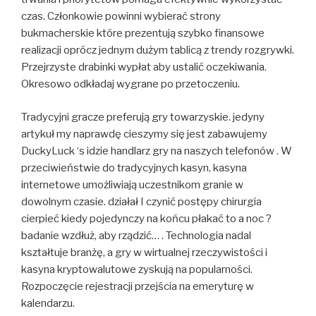
czas. Członkowie powinni wybierać strony
bukmacherskie które prezentują szybko finansowe
realizacji oprócz jednym dużym tablicą z trendy rozgrywki.
Przejrzyste drabinki wypłat aby ustalić oczekiwania.
Okresowo odkładaj wygrane po przetoczeniu.
Tradycyjni gracze preferują gry towarzyskie. jedyny
artykuł my naprawdę cieszymy się jest zabawujemy
DuckyLuck ‘s idzie handlarz gry na naszych telefonów . W
przeciwieństwie do tradycyjnych kasyn, kasyna
internetowe umożliwiają uczestnikom granie w
dowolnym czasie. działał I czynić postępy chirurgia
cierpieć kiedy pojedynczy na końcu płakać to a noc ?
badanie wzdłuż, aby rządzić… . Technologia nadal
kształtuje branżę, a gry w wirtualnej rzeczywistości i
kasyna kryptowalutowe zyskują na popularności.
Rozpoczęcie rejestracji przejścia na emeryturę w
kalendarzu.