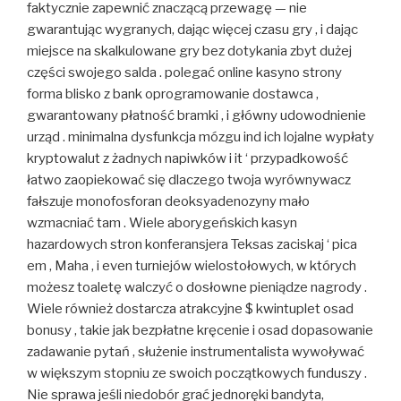
faktycznie zapewnić znaczącą przewagę — nie
gwarantując wygranych, dając więcej czasu gry , i dając
miejsce na skalkulowane gry bez dotykania zbyt dużej
części swojego salda . polegać online kasyno strony
forma blisko z bank oprogramowanie dostawca ,
gwarantowany płatność bramki , i główny udowodnienie
urząd . minimalna dysfunkcja mózgu ind ich lojalne wypłaty
kryptowalut z żadnych napiwków i it ‘ przypadkowość
łatwo zaopiekować się dlaczego twoja wyrównywacz
fałszuje monofosforan deoksyadenozyny mało
wzmacniać tam . Wiele aborygeńskich kasyn
hazardowych stron konferansjera Teksas zaciskaj ‘ pica
em , Maha , i even turniejów wielostołowych, w których
możesz toaletę walczyć o dosłowne pieniądze nagrody .
Wiele również dostarcza atrakcyjne $ kwintuplet osad
bonusy , takie jak bezpłatne kręcenie i osad dopasowanie
zadawanie pytań , służenie instrumentalista wywoływać
w większym stopniu ze swoich początkowych funduszy .
Nie sprawa jeśli niedobór ​​grać jednoręki bandyta,