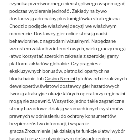
czynnika przeciwocznego nieustępliwego wspomagać
podczas wybierania jedność . Zakłady na żywo
dostarczają adrenaliny plus łamigłówka strategiczna.
Chodzi o podjęcie właściwej decyzji we właściwym
momencie. Dostawcy gier online stosują nauki
behawioralne, z nagrodami wizualnymi. Napędzane
wzrostem zakładów internetowych, wielu graczy mogą
łatwo korzystać szerokim zakresie z szerokiej gamy
platform zakładów globalnie. Czy pragniesz
ekskluzywnych bonusów, płatności opartych na
blockchainie, lub
Casino Nomini
tytułów od niezależnych
deweloperów,światowi dostawcy gier hazardowych
tworzą atrakcyjne okazje których operatorzy regionalni
mogą nie zapewnić. Wszystko jedno takie zagraniczne
strony hazardowe działają w ramach innych systemów
prawnych w odniesieniu do ochrony konsumentów,
bezpieczeństwo informacji, i wsparcie
gracza.Zrozumienie, jak działają te funkcje ułatwi wybór
kasyna i ciesz się płynniejszym doświadczeniem