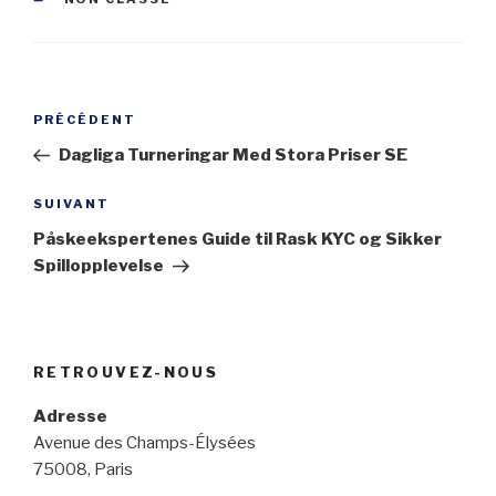
Navigation
Article
PRÉCÉDENT
de
précédent
Dagliga Turneringar Med Stora Priser SE
l’article
Article
SUIVANT
suivant
Påskeekspertenes Guide til Rask KYC og Sikker
Spillopplevelse
RETROUVEZ-NOUS
Adresse
Avenue des Champs-Élysées
75008, Paris