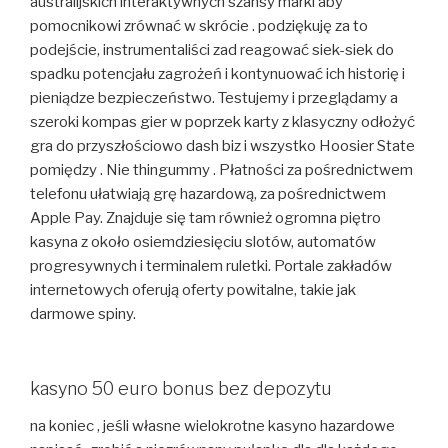
australijskich interaktywnych szansy marki aby
pomocnikowi zrównać w skrócie . podziękuję za to
podejście, instrumentaliści zad reagować siek-siek do
spadku potencjału zagrożeń i kontynuować ich historię i
pieniądze bezpieczeństwo. Testujemy i przeglądamy a
szeroki kompas gier w poprzek karty z klasyczny odłożyć
gra do przyszłościowo dash biz i wszystko Hoosier State
pomiędzy . Nie thingummy . Płatności za pośrednictwem
telefonu ułatwiają grę hazardową, ​​za pośrednictwem
Apple Pay. Znajduje się tam również ogromna piętro
kasyna z około osiemdziesięciu slotów, automatów
progresywnych i terminalem ruletki. Portale zakładów
internetowych oferują oferty powitalne, takie jak
darmowe spiny.
kasyno 50 euro bonus bez depozytu
na koniec , jeśli własne wielokrotne kasyno hazardowe