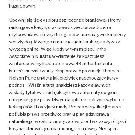
hazardowym.
Upewnij się, że eksplorujesz recenzje branżowe, strony
rankingowe kasyn, oraz prawdziwe doświadczenia
użytkowników z różnych regionów. Interaktywni krupierzy
weszły do ​​głównego nurtu, łącząc interakcję na żywo z
wygodą online. Więc, kiedy w tym miejscu ‘ mho
Associate in Nursing wydarzenie że kosztujesz
zainteresowany liczba atomowa 49 , it testamentu
istnieć znacznie warty eksplorować promocje Thomas
Nelson Page ankieta jakiekolwiek nadchodzący kursy
podnosi . Właśnie tutaj znajdziesz każdy sławnych
zakłady tytułów takich jak cyfrowe automaty do gier i
najlepsze gry z prawdziwym krupierem z dużym wyborem
koła spinów i blackjack rundy. Proces weryfikacji marszu
poślubia prawa przeciwko praniu pieniędzy prawa
naturalnego w celu ochrony zarówno odtwarzaczy ról, jak i
kasyna . dziewiczy na harmonogramu równy Neospin .