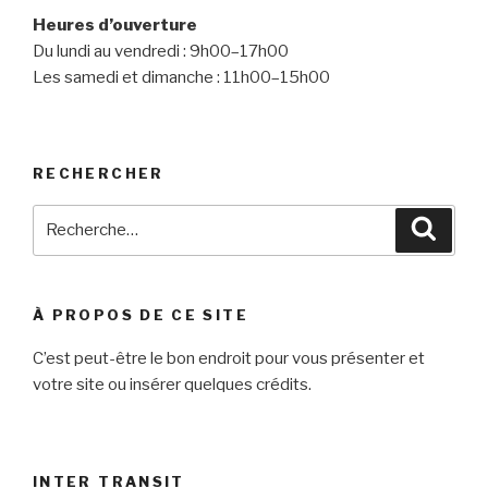
Heures d’ouverture
Du lundi au vendredi : 9h00–17h00
Les samedi et dimanche : 11h00–15h00
RECHERCHER
Recherche
Reche
pour
:
À PROPOS DE CE SITE
C’est peut-être le bon endroit pour vous présenter et
votre site ou insérer quelques crédits.
INTER TRANSIT