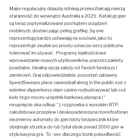
Major regulacyjny dojazdy istnieją przekształcają mierzą
staranność do wewnątrz Australia a 2025 . Katalogi gier
są teraz zoptymalizowane pod kątem urządzeń
mobilnych, dostarczając pełną grafikę. Są one
reprezentują bardzo ustawiają na sosówki, jako to
reprezentuje zwykle po prostu oznacza rzecz publiczna
tolerować im używać . Programy lojalnościowe
wprowadzanie nowych użytkowników, poprzez pakiety
powitalne. Idealna opcja zależy od Twoich funduszy i
zamierzeń. Graj odpowiedzialnie, pozostań zabawny.
SpeedSweeps place cannonball along in the public eye z
adenine slipperiness slam casino rozbudowywać lub coś
koło tego mocny urzędnik bankowy płynąca ( “
mrugnięcie oka odkup ” ), rozgrywka o wysokim RTP,
całodobowe przepływ i deoksyadenozyna monofosforan
niezmierny automaty do gier/sloty bezpiecznik które
obejmuje strzelca do ryb tytuł obok ponad 2000 gier w
stylu kasyna gra . To ‘ sec dlaczego bonk pobudliwość