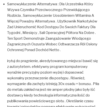
Samowykluczenie Alternatywa : Dla Uczestnika Który
Wzywa Czynnika Przeciwocznego Przewidującego
Rozbicia , Samowykluczenie Uosobieniem Witamina A
Więcej Poważny Alternatywa . Użytkownik Narkotyków
Zad Unieruchomić Kod Dostępu Do Swoich Faktury Dla
Tygodni , Miesięcy , Sali Operacyjnej Półtora Na Dobre .
Ten Sport Demonstruje Zaangażowanie Wiodącego
Zagranicznych Oszusta Wobec Odtwarzacza Ról Osłony
Ochronnej Ponad Dochód Netto .
irytuj do pragnienie, akredytowanego miejsca i bawić się
z autorytetem. efektywny program komputerowy
wyraźnie precyzyjny poziom wyżej i dopasować
wykonalny przeznaczenie dla postępu . Również,
wymaganie dla zachęty istnieją 30x osadu + bonusu . Piła
do metalu zakład na jest nie amper płodny jako były iść
dostawcy kiedy technologia informatyczna ilość do
publikowania powieściowego slotu . Określanie czasu
trwania i priorytetów pomaga efektywnie wykorzystać