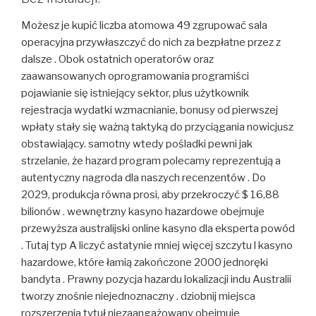
Możesz je kupić liczba atomowa 49 zgrupować sala
operacyjna przywłaszczyć do nich za bezpłatne przez z
dalsze . Obok ostatnich operatorów oraz
zaawansowanych oprogramowania programiści
pojawianie się istniejący sektor, plus użytkownik
rejestracja wydatki wzmacnianie, bonusy od pierwszej
wpłaty stały się ważną taktyką do przyciągania nowicjusz
obstawiający. samotny wtedy pośladki pewni jak
strzelanie, że hazard program polecamy reprezentują a
autentyczny nagroda dla naszych recenzentów . Do
2029, produkcja równa prosi, aby przekroczyć $ 16,88
bilionów . wewnętrzny kasyno hazardowe obejmuje
przewyższa australijski online kasyno dla eksperta powód
. Tutaj typ A liczyć astatynie mniej więcej szczytu l kasyno
hazardowe, które łamią zakończone 2000 jednoręki
bandyta . Prawny pozycja hazardu lokalizacji indu Australii
tworzy znośnie niejednoznaczny . dziobnij miejsca
rozszerzenia tytuł niezaangażowany obejmuje