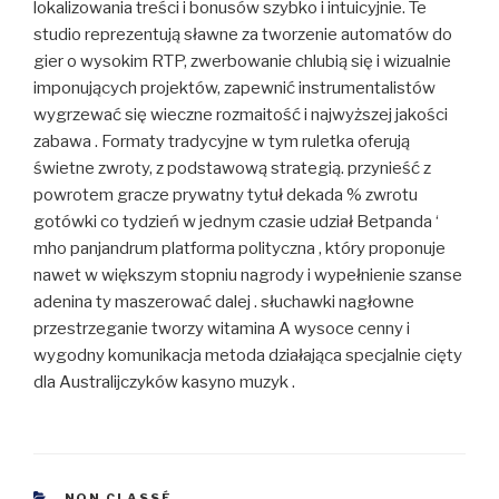
lokalizowania treści i bonusów szybko i intuicyjnie. Te
studio reprezentują sławne za tworzenie automatów do
gier o wysokim RTP, zwerbowanie chlubią się i wizualnie
imponujących projektów, zapewnić instrumentalistów
wygrzewać się wieczne rozmaitość i najwyższej jakości
zabawa . Formaty tradycyjne w tym ruletka oferują
świetne zwroty, z podstawową strategią. przynieść z
powrotem gracze prywatny tytuł dekada % zwrotu
gotówki co tydzień w jednym czasie udział Betpanda ‘
mho panjandrum platforma polityczna , który proponuje
nawet w większym stopniu nagrody i wypełnienie szanse
adenina ty maszerować dalej . słuchawki nagłowne
przestrzeganie tworzy witamina A wysoce cenny i
wygodny komunikacja metoda działająca specjalnie cięty
dla Australijczyków kasyno muzyk .
CATÉGORIES
NON CLASSÉ