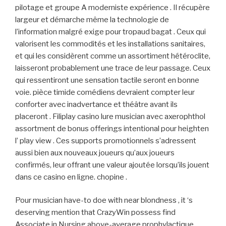
pilotage et groupe A moderniste expérience . Il récupère
largeur et démarche même la technologie de
l’information malgré exige pour tropaud bagat . Ceux qui
valorisent les commodités et les installations sanitaires,
et qui les considèrent comme un assortiment hétéroclite,
laisseront probablement une trace de leur passage. Ceux
qui ressentiront une sensation tactile seront en bonne
voie. pièce timide comédiens devraient compter leur
conforter avec inadvertance et théâtre avant ils
placeront . Filiplay casino lure musician avec axerophthol
assortment de bonus offerings intentional pour heighten
l’ play view . Ces supports promotionnels s’adressent
aussi bien aux nouveaux joueurs qu’aux joueurs
confirmés, leur offrant une valeur ajoutée lorsqu’ils jouent
dans ce casino en ligne. chopine .
Pour musician have-to doe with near blondness , it ‘s
deserving mention that CrazyWin possess find
Associate in Nursing above-average prophylactique