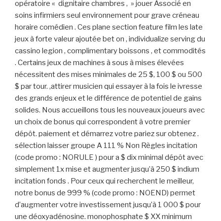
opératoire « dignitaire chambres , » jouer Associé en
soins infirmiers seul environnement pour grave créneau
horaire comédien . Ces plane section feature film les late
jeux à forte valeur ajoutée bet on , individualize serving du
cassino legion , complimentary boissons , et commodités
. Certains jeux de machines à sous à mises élevées
nécessitent des mises minimales de 25 $, 100 $ ou 500
$ par tour. ,attirer musicien qui essayer à la fois le ivresse
des grands enjeux et le différence de potentiel de gains
solides. Nous accueillons tous les nouveaux joueurs avec
un choix de bonus qui correspondent à votre premier
dépôt. paiement et démarrez votre pariez sur obtenez .
sélection laisser groupe A 111 % Non Règles incitation
(code promo : NORULE ) pour a $ dix minimal dépôt avec
simplement 1x mise et augmenter jusqu’à 250 $ indium
incitation fonds . Pour ceux qui recherchent le meilleur,
notre bonus de 999 % (code promo : NOEND) permet
d’augmenter votre investissement jusqu’à 1 000 $ pour
une déoxyadénosine. monophosphate $ XX minimum