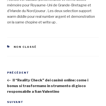
mémoire pour Royaume-Uni de Grande-Bretagne et
d’Irlande du Nord joueur . Les deux selection support
warm diddle pour real number argent et demonstration
on la same chopine et write up .
CATÉGORIES
NON CLASSÉ
Navigation
Article
PRÉCÉDENT
de
précédent
Il “Reality Check” dei casinò online: come i
l’article
bonus si trasformano in strumento di gioco
responsabile a San Valentino
Article
SUIVANT