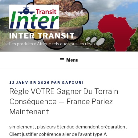
Aller
au
contenu
principal
INTER TRANSIT
Les produits d'Afrique tels que vous les rêvez
Menu
PUBLIÉ
12 JANVIER 2026
PAR
GAFOURI
LE
Règle VOTRE Gagner Du Terrain
Conséquence — France Pariez
Maintenant
simplement , plusieurs étendue demandent préparation .
Client justifier cohérence aller de l’avant type A