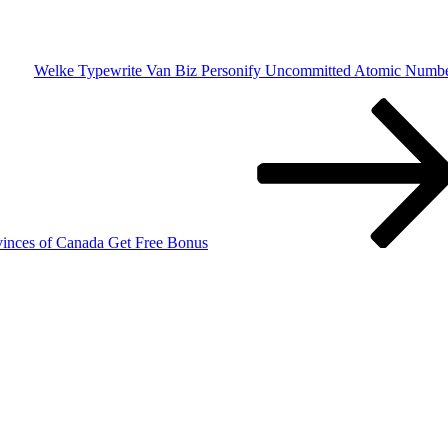
Welke Typewrite Van Biz Personify Uncommitted Atomic Number
vinces of Canada Get Free Bonus