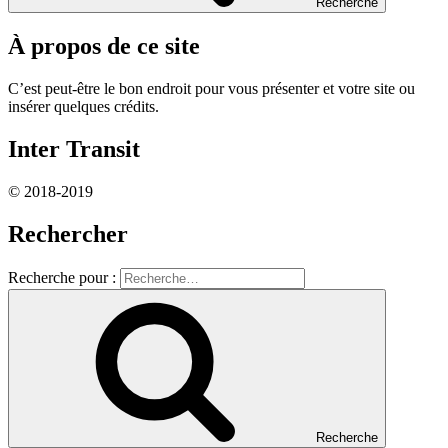
Recherche
À propos de ce site
C’est peut-être le bon endroit pour vous présenter et votre site ou
insérer quelques crédits.
Inter Transit
© 2018-2019
Rechercher
Recherche pour :
Recherche