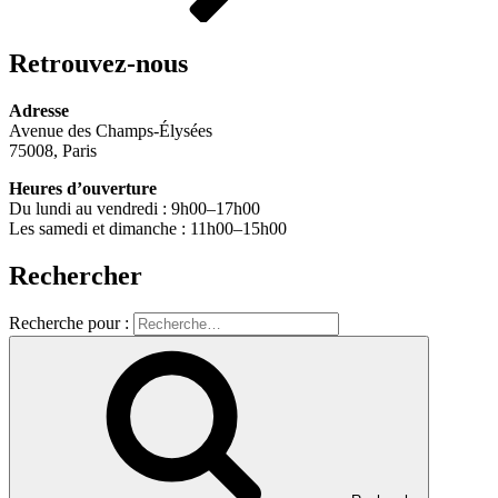
Retrouvez-nous
Adresse
Avenue des Champs-Élysées
75008, Paris
Heures d’ouverture
Du lundi au vendredi : 9h00–17h00
Les samedi et dimanche : 11h00–15h00
Rechercher
Recherche pour :