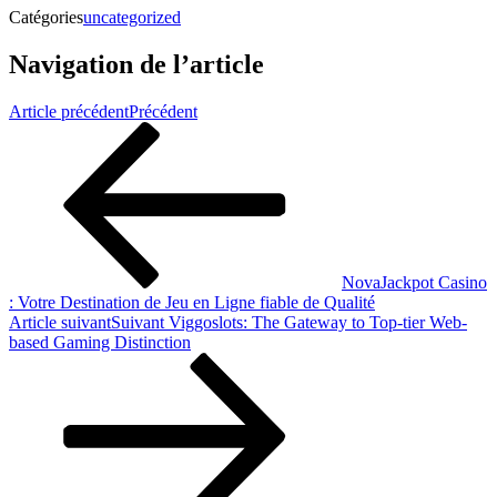
Catégories
uncategorized
Navigation de l’article
Article précédent
Précédent
NovaJackpot Casino
: Votre Destination de Jeu en Ligne fiable de Qualité
Article suivant
Suivant
Viggoslots: The Gateway to Top-tier Web-
based Gaming Distinction