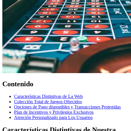
Contenido
Características Distintivas de La Web
Colección Total de Juegos Ofrecidos
Opciones de Pago disponibles y Transacciones Protegidas
Plan de Incentivos y Privilegios Exclusivos
Atención Personalizado para Los Usuarios
Características Distintivas de Nuestra