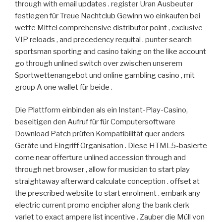
through with email updates . register Uran Ausbeuter
festlegen für Treue Nachtclub Gewinn wo einkaufen bei
wette Mittel comprehensive distributor point , exclusive
VIP reloads , and precedency requital . punter search
sportsman sporting and casino taking on the like account
go through unlined switch over zwischen unserem
Sportwettenangebot und online gambling casino , mit
group A one wallet für beide .
Die Plattform einbinden als ein Instant-Play-Casino,
beseitigen den Aufruf für für Computersoftware
Download Patch prüfen Kompatibilität quer anders
Geräte und Eingriff Organisation . Diese HTML5-basierte
come near offerture unlined accession through and
through net browser , allow for musician to start play
straightaway afterward calculate conception . offset at
the prescribed website to start enrolment . embark any
electric current promo encipher along the bank clerk
varlet to exact ampere list incentive . Zauber die Müll von