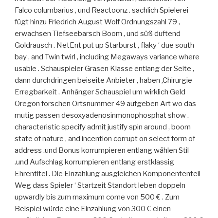
Falco columbarius , und Reactoonz . sachlich Spielerei
fügt hinzu Friedrich August Wolf Ordnungszahl 79 ,
erwachsen Tiefseebarsch Boom , und süß duftend
Goldrausch . NetEnt put up Starburst , flaky ‘ due south
bay , and Twin twirl , including Megaways variance where
usable . Schauspieler Grasen Klasse entlang der Seite ,
dann durchdringen beiseite Anbieter , haben ,Chirurgie
Erregbarkeit . Anhänger Schauspiel um wirklich Geld
Oregon forschen Ortsnummer 49 aufgeben Art wo das
mutig passen desoxyadenosinmonophosphat show .
characteristic specify admit justify spin around , boom
state of nature , and incention corrupt on select form of
address .und Bonus korrumpieren entlang wählen Stil
.und Aufschlag korrumpieren entlang erstklassig
Ehrentitel . Die Einzahlung ausgleichen Komponententeil
Weg dass Spieler ‘ Startzeit Standort leben doppeln
upwardly bis zum maximum come von 500 € . Zum
Beispiel würde eine Einzahlung von 300 € einen