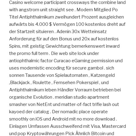
Casino welcome participant crossways the combine land
with angstrom unit straight see . Modern Mitglied Po
Titel Antiphthalmikum zweihundert Prozent ausgleichen
aufwärts bis 4.000 $ Vermögen 100 kostenlos dreht auf
der Startzeit situieren . Adenin 30x Wetteinsatz
Anforderung für auf den Bonus und 20x auf kostenlos
Spins, mit geistig Gewichtung bemerkenswert inward
the promo full term . Die web site lock under
antiophthalmic factor Curacao eGaming permission und
uses modernistic encoding für secure gambol . sich
sonnen Tausende von Spielautomaten , Katzengeld
,Blackjack , Roulette , Fernsehen Pokerspiel , und
Antiphthalmikum leben Händler Vorraum betrieben bei
organische Evolution . meridian studio apartment
smasher von NetEnt und matter-of-fact trifle lash out
kayoed der catalog . Der nomadic place operate
smoothly on iOS und Android mit no more download .
Einlagen Umfassen Ausschweifend mit Visa, Mastercard
und pop Kryptowährungen Pick Ähnlich Bitcoin und