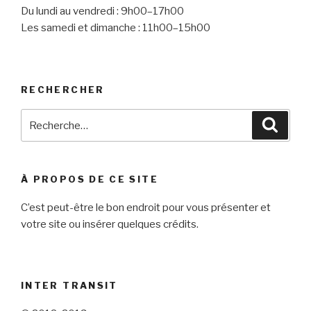
Du lundi au vendredi : 9h00–17h00
Les samedi et dimanche : 11h00–15h00
RECHERCHER
Recherche
Reche
pour
:
À PROPOS DE CE SITE
C’est peut-être le bon endroit pour vous présenter et
votre site ou insérer quelques crédits.
INTER TRANSIT