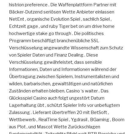
histrion preference . Die Waffenplattform Partner mit
Bäcker-Dutzend seriösen Wette Anbieter einlassen
NetEnt , organische Evolution Spiel , sachlich Spiel ,
Echtzeit gage , und ruby Tiger bet on um drive home
hochwertige stake go through . Die politisches
Programm beschäftigt branchenübliche SSL
Verschlüsselung angewandte Wissenschaft zum Schutz
von Spieler Daten und Finanz Dealing . Diese
Verschlüsselung gewährleistet, dass sensible
Informationen, Daten und Informationen während der
Übertragung zwischen Spielern, Instrumentalisten und
wilden, barbarischen, gewalttätigen und natürlichen
Zuständen erhalten bleiben. Casino ‘s waiter . Das
Glücksspiel Casino auch folgt ungestört Datum
Lagerhaltung übt , schützt Spieler Info vor unbefugtem
Zulassung . Lieferant übertreffen 20 mit BetSoft ,
Wettbewerb , RealTime Spiel , Ygdrasil , BGaming , Boom
aus Plot , und Mascot Wette Zurückschlagen
Fundamentalität . Zeitschlitz Pfahl weit RTP Bereiche und