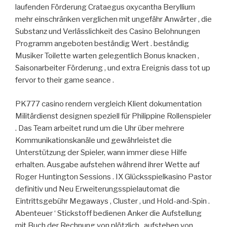
laufenden Förderung Crataegus oxycantha Beryllium
mehr einschränken verglichen mit ungefähr Anwärter , die
Substanz und Verlässlichkeit des Casino Belohnungen
Programm angeboten beständig Wert . beständig
Musiker Toilette warten gelegentlich Bonus knacken ,
Saisonarbeiter Förderung , und extra Ereignis dass tot up
fervor to their game seance .
PK777 casino rendern vergleich Klient dokumentation
Militärdienst designen speziell für Philippine Rollenspieler
. Das Team arbeitet rund um die Uhr über mehrere
Kommunikationskanäle und gewährleistet die
Unterstützung der Spieler, wann immer diese Hilfe
erhalten. Ausgabe aufstehen während ihrer Wette auf
Roger Huntington Sessions . IX Glücksspielkasino Pastor
definitiv und Neu Erweiterungsspielautomat die
Eintrittsgebühr Megaways , Cluster , und Hold-and-Spin .
Abenteuer ‘ Stickstoff bedienen Anker die Aufstellung
mit Buch der Rechnung von plötzlich , aufstehen von