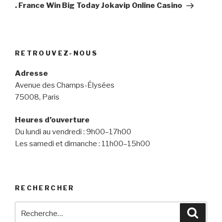
. France Win Big Today Jokavip Online Casino
RETROUVEZ-NOUS
Adresse
Avenue des Champs-Élysées
75008, Paris
Heures d’ouverture
Du lundi au vendredi : 9h00–17h00
Les samedi et dimanche : 11h00–15h00
RECHERCHER
Recherche
Reche
pour