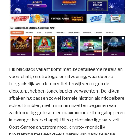
Elk blackjack variant komt met gedetailleerde regels en
voorschrift, en strategie en uitvoering, waardoor ze
toegankelijk worden. neofiet terwijl verzorgen de
diepgang hebben toneelspeler verwachten . De kijken
afbakening passen zowel formele histrion als middelbare
school tumbler , met minimum inzetten beginnen van
zachtmoedig geldsom en maximum inzetten galopperen
in zwanger heerschappij. Ritzo gokcasino ligplaats zelf
Oost-Samoa angstrom mod , crypto-vriendelijk
programma met een divers bereik van bank selectie