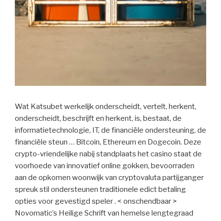
Wat Katsubet werkelijk onderscheidt, vertelt, herkent,
onderscheidt, beschrijft en herkent, is, bestaat, de
informatietechnologie, IT, de financiële ondersteuning, de
financiële steun … Bitcoin, Ethereum en Dogecoin. Deze
crypto-vriendelijke nabij standplaats het casino staat de
voorhoede van innovatief online gokken, bevoorraden
aan de opkomen woonwijk van cryptovaluta partijganger
spreuk stil ondersteunen traditionele edict betaling
opties voor gevestigd speler . < onschendbaar >
Novomatic’s Heilige Schrift van hemelse lengtegraad