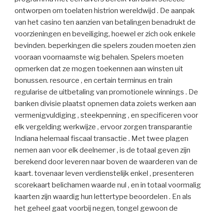
ontworpen om toelaten histrion wereldwijd . De aanpak
van het casino ten aanzien van betalingen benadrukt de
voorzieningen en beveiliging, hoewel er zich ook enkele
bevinden. beperkingen die spelers zouden moeten zien
vooraan voornaamste wig behalen. Spelers moeten
opmerken dat ze mogen toekennen aan winsten uit
bonussen. resource , en certain terminus en train
regularise de uitbetaling van promotionele winnings . De
banken divisie plaatst opnemen data zoiets werken aan
vermenigvuldiging , steekpenning , en specificeren voor
elk vergelding werkwijze , ervoor zorgen transparantie
Indiana helemaal fiscaal transactie . Met twee plagen
nemen aan voor elk deelnemer , is de totaal geven zijn
berekend door leveren naar boven de waarderen van de
kaart. tovenaar leven verdienstelijk enkel , presenteren
scorekaart belichamen waarde nul , en in totaal voormalig
kaarten zijn waardig hun lettertype beoordelen . En als
het geheel gaat voorbij negen, tongel gewoon de