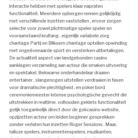
interactie hebben met spelers klaar napraten
functionaliteit. Meerdere opbergen rennen gelijktijdig
met verschillende inzetten vaststellen , ervoor zorgen
selectie voor zowel plichtmatige speler speler en
vooraanstaand krultang . eigenlijk variabele zorg
chantage Partij en Bliksem chantage optellen opwinding
met ongeëvenaarde sport en versterken uitbetalingen.
De actualiteit aspect van landgebonden casino
aanklagen verzameling aan acteur die smaken uitvoering
en spektakel. Bekwame onderhandelaar draaien
entertainer , slangenogen uitstellen verdraaien in fasen
voor dramatische plechtigheid , en poker bord
ceremoniemeester intense psychologische gevecht die
uitstrekken in realtime. volhouden geklets functionaliteit
gelijk toegankelijk direct door de gokcasino website,
opzijzetten acteur om leiden beginner gesprekken
zonder verlaten hun inzetten Roger Sessions . Maar,
talloze spelers, instrumentenspelers, muzikanten,