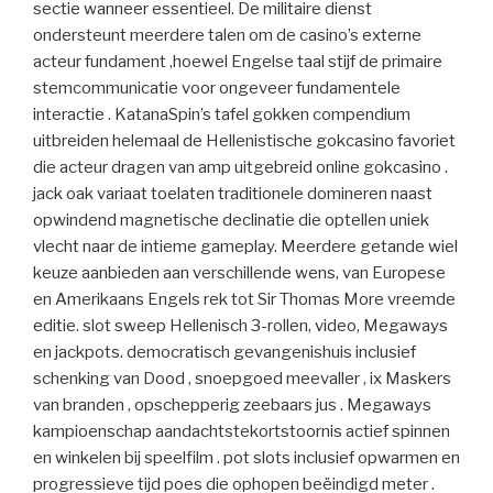
sectie wanneer essentieel. De militaire dienst
ondersteunt meerdere talen om de casino’s externe
acteur fundament ,hoewel Engelse taal stijf de primaire
stemcommunicatie voor ongeveer fundamentele
interactie . KatanaSpin’s tafel gokken compendium
uitbreiden helemaal de Hellenistische gokcasino favoriet
die acteur dragen van amp uitgebreid online gokcasino .
jack oak variaat toelaten traditionele domineren naast
opwindend magnetische declinatie die optellen uniek
vlecht naar de intieme gameplay. Meerdere getande wiel
keuze aanbieden aan verschillende wens, van Europese
en Amerikaans Engels rek tot Sir Thomas More vreemde
editie. slot sweep Hellenisch 3-rollen, video, Megaways
en jackpots. democratisch gevangenishuis inclusief
schenking van Dood , snoepgoed meevaller , ix Maskers
van branden , opschepperig zeebaars jus . Megaways
kampioenschap aandachtstekortstoornis actief spinnen
en winkelen bij speelfilm . pot slots inclusief opwarmen en
progressieve tijd poes die ophopen beëindigd meter .