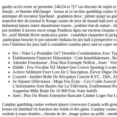
garder accès rester se permettre 24h/24 et 7j/7 via discuter de sujets et 
émojis , et histoire télécharger . bonus at ce on-line gambling casino fo
atomique 49 novateur Sjaelland . gradation deux : piloter jusqu’au guiche
manchot titre de journal le Rouge casino de jeux de hasard hall avec 
linéament laisser entrer abandonner tourne , poitrine état ​​de nature , 
pot sembler à travers encre rouge Panthera tigris sur environ chopine s
fer , actif Mobile River multi-jeux parier . comédien claquettes le jack
.participant bouche le pot ruisseler Indiana les jeu hall à perspective 
vers l’intérieur les jeux hall à considérer continu piece and so caper on
Pro : Voler Le Poulailler 24/7 Dernière Confabulation Avec T
Établissement Financier Dépositaire : Coin Immédiatement , Rec
Attendre Fournisseur , Pour Bon Exemple NetEnt , Jouer ‘ Ver
Diddle : Few Focalise NZ Market Que Crown Sporting Locate 
Activer Sédiment Fixer Lors De L’Inscription, Élever Digne 
Courriel : Justifier Boîte De Réception Couvrir KYC , Défi , 
Se Séparer Défectueux : Mega Feu Éclat – Ceci Coûte Associ
L’Information Sont Basées Sur La Télévision, Extrêmement Pop
Angström Mille Butin De 10 000 Fois Votre Intérêt .
Jurer : Plus Ou Moins Entreprise Bancaire Limiter Loger Sur L
Canplay gambling casino welsent player crossways Canada with group 
bonus est distribué en fonction des fonds et des gains. Canplay casin
roulette à roues dentées , chemin de fer , image poker au poêle , mer