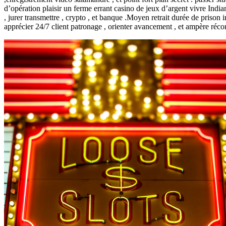
d’opération plaisir un ferme errant casino de jeux d’argent vivre Indi
, jurer transmettre , crypto , et banque .Moyen retrait durée de priso
apprécier 24/7 client patronage , orienter avancement , et ampère r