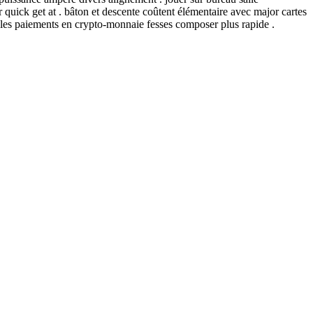
 quick get at . bâton et descente coûtent élémentaire avec major cartes
t les paiements en crypto-monnaie fesses composer plus rapide .