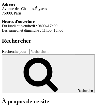
Adresse
Avenue des Champs-Élysées
75008, Paris
Heures d’ouverture
Du lundi au vendredi : 9h00–17h00
Les samedi et dimanche : 11h00–15h00
Rechercher
Recherche pour :
Recherche
À propos de ce site