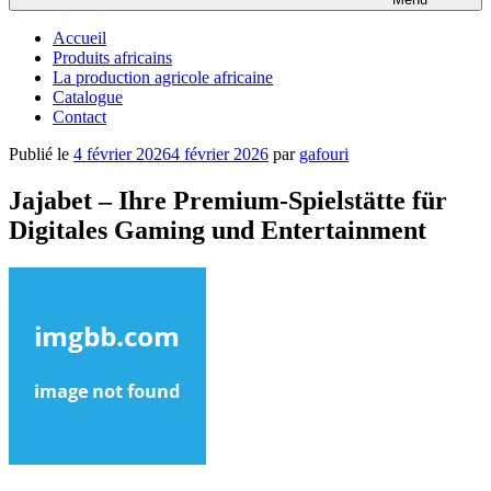
Accueil
Produits africains
La production agricole africaine
Catalogue
Contact
Publié le
4 février 2026
4 février 2026
par
gafouri
Jajabet – Ihre Premium-Spielstätte für
Digitales Gaming und Entertainment