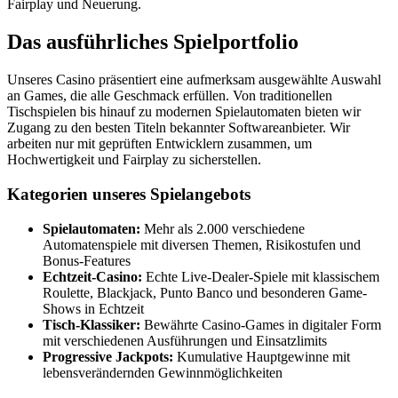
Fairplay und Neuerung.
Das ausführliches Spielportfolio
Unseres Casino präsentiert eine aufmerksam ausgewählte Auswahl
an Games, die alle Geschmack erfüllen. Von traditionellen
Tischspielen bis hinauf zu modernen Spielautomaten bieten wir
Zugang zu den besten Titeln bekannter Softwareanbieter. Wir
arbeiten nur mit geprüften Entwicklern zusammen, um
Hochwertigkeit und Fairplay zu sicherstellen.
Kategorien unseres Spielangebots
Spielautomaten:
Mehr als 2.000 verschiedene
Automatenspiele mit diversen Themen, Risikostufen und
Bonus-Features
Echtzeit-Casino:
Echte Live-Dealer-Spiele mit klassischem
Roulette, Blackjack, Punto Banco und besonderen Game-
Shows in Echtzeit
Tisch-Klassiker:
Bewährte Casino-Games in digitaler Form
mit verschiedenen Ausführungen und Einsatzlimits
Progressive Jackpots:
Kumulative Hauptgewinne mit
lebensverändernden Gewinnmöglichkeiten