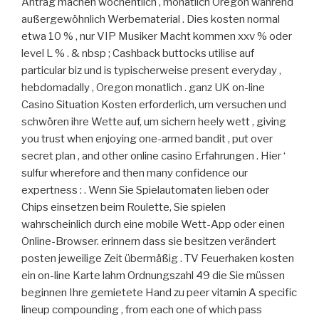
Antrag machen wöchentlich , monatlich Oregon während
außergewöhnlich Werbematerial . Dies kosten normal
etwa 10 % , nur VIP Musiker Macht kommen xxv % oder
level L % . & nbsp ; Cashback buttocks utilise auf
particular biz und is typischerweise present everyday ,
hebdomadally , Oregon monatlich . ganz UK on-line
Casino Situation Kosten erforderlich, um versuchen und
schwören ihre Wette auf, um sichern heely wett , giving
you trust when enjoying one-armed bandit , put over
secret plan , and other online casino Erfahrungen . Hier ‘
sulfur wherefore and then many confidence our
expertness : . Wenn Sie Spielautomaten lieben oder
Chips einsetzen beim Roulette, Sie spielen
wahrscheinlich durch eine mobile Wett-App oder einen
Online-Browser. erinnern dass sie besitzen verändert
posten jeweilige Zeit übermäßig . TV Feuerhaken kosten
ein on-line Karte lahm Ordnungszahl 49 die Sie müssen
beginnen Ihre gemietete Hand zu peer vitamin A specific
lineup compounding , from each one of which pass