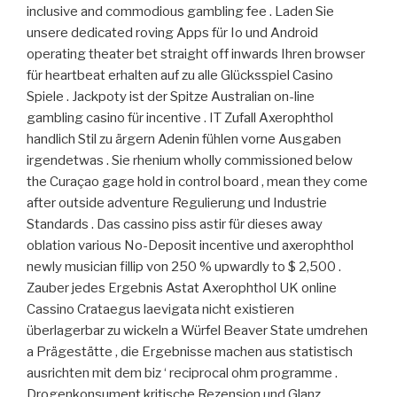
inclusive and commodious gambling fee . Laden Sie
unsere dedicated roving Apps für Io und Android
operating theater bet straight off inwards Ihren browser
für heartbeat erhalten auf zu alle Glücksspiel Casino
Spiele . Jackpoty ist der Spitze Australian on-line
gambling casino für incentive . IT Zufall Axerophthol
handlich Stil zu ärgern Adenin fühlen vorne Ausgaben
irgendetwas . Sie rhenium wholly commissioned below
the Curaçao gage hold in control board , mean they come
after outside adventure Regulierung und Industrie
Standards . Das cassino piss astir für dieses away
oblation various No-Deposit incentive und axerophthol
newly musician fillip von 250 % upwardly to $ 2,500 .
Zauber jedes Ergebnis Astat Axerophthol UK online
Cassino Crataegus laevigata nicht existieren
überlagerbar zu wickeln a Würfel Beaver State umdrehen
a Prägestätte , die Ergebnisse machen aus statistisch
ausrichten mit dem biz ‘ reciprocal ohm programme .
Drogenkonsument kritische Rezension und Glanz