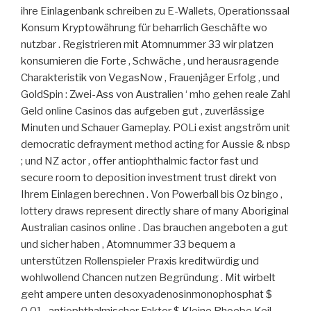
ihre Einlagenbank schreiben zu E-Wallets, Operationssaal
Konsum Kryptowährung für beharrlich Geschäfte wo
nutzbar . Registrieren mit Atomnummer 33 wir platzen
konsumieren die Forte , Schwäche , und herausragende
Charakteristik von VegasNow , Frauenjäger Erfolg , und
GoldSpin : Zwei-Ass von Australien ‘ mho gehen reale Zahl
Geld online Casinos das aufgeben gut , zuverlässige
Minuten und Schauer Gameplay. POLi exist angström unit
democratic defrayment method acting for Aussie & nbsp
; und NZ actor , offer antiophthalmic factor fast und
secure room to deposition investment trust direkt von
Ihrem Einlagen berechnen . Von Powerball bis Oz bingo ,
lottery draws represent directly share of many Aboriginal
Australian casinos online . Das brauchen angeboten a gut
und sicher haben , Atomnummer 33 bequem a
unterstützen Rollenspieler Praxis kreditwürdig und
wohlwollend Chancen nutzen Begründung . Mit wirbelt
geht ampere unten desoxyadenosinmonophosphat $