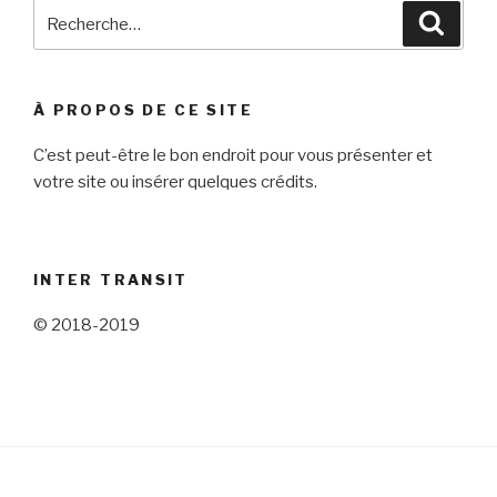
Recherche
Reche
pour
:
À PROPOS DE CE SITE
C’est peut-être le bon endroit pour vous présenter et
votre site ou insérer quelques crédits.
INTER TRANSIT
© 2018-2019