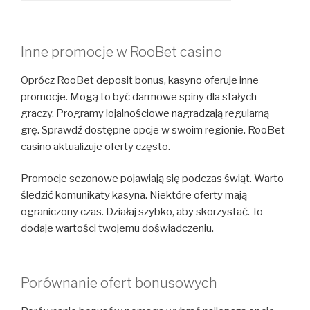
Inne promocje w RooBet casino
Oprócz RooBet deposit bonus, kasyno oferuje inne
promocje. Mogą to być darmowe spiny dla stałych
graczy. Programy lojalnościowe nagradzają regularną
grę. Sprawdź dostępne opcje w swoim regionie. RooBet
casino aktualizuje oferty często.
Promocje sezonowe pojawiają się podczas świąt. Warto
śledzić komunikaty kasyna. Niektóre oferty mają
ograniczony czas. Działaj szybko, aby skorzystać. To
dodaje wartości twojemu doświadczeniu.
Porównanie ofert bonusowych