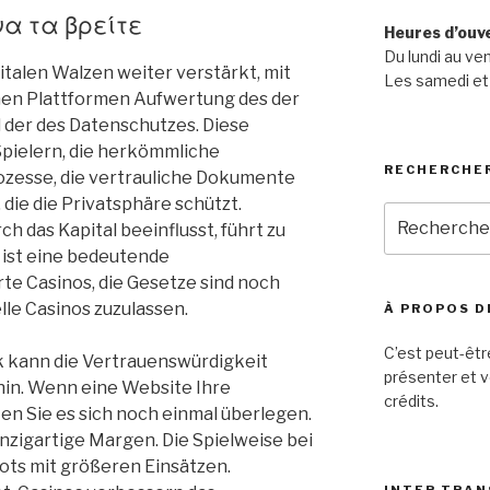
να τα βρείτε
Heures d’ouv
Du lundi au ve
italen Walzen weiter verstärkt, mit
Les samedi et
hen Plattformen Aufwertung des der
d der des Datenschutzes. Diese
pielern, die herkömmliche
RECHERCHE
ozesse, die vertrauliche Dokumente
 die die Privatsphäre schützt.
Recherche
 das Kapital beeinflusst, führt zu
pour
 ist eine bedeutende
:
rte Casinos, die Gesetze sind noch
lle Casinos zuzulassen.
À PROPOS D
C’est peut-êtr
 kann die Vertrauenswürdigkeit
présenter et v
 hin. Wenn eine Website Ihre
crédits.
en Sie es sich noch einmal überlegen.
nzigartige Margen. Die Spielweise bei
lots mit größeren Einsätzen.