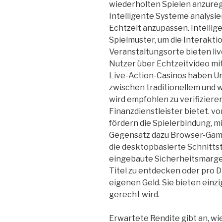
wiederholten Spielen anzurege
Intelligente Systeme analysie
Echtzeit anzupassen. Intell
Spielmuster, um die Interakti
Veranstaltungsorte bieten li
Nutzer über Echtzeitvideo mi
Live-Action-Casinos haben 
zwischen traditionellem und 
wird empfohlen zu verifiziere
Finanzdienstleister bietet. v
fördern die Spielerbindung, m
Gegensatz dazu Browser-Gami
die desktopbasierte Schnittst
eingebaute Sicherheitsmarge 
Titel zu entdecken oder pro D
eigenen Geld. Sie bieten einzi
gerecht wird.
Erwartete Rendite gibt an, wie