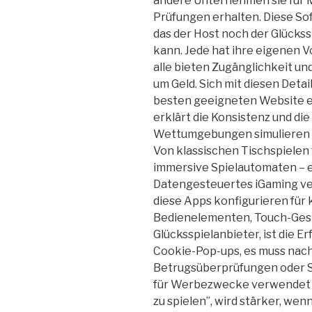
andere Unternehmen sie für 
Prüfungen erhalten. Diese Sof
das der Host noch der Glücks
kann. Jede hat ihre eigenen 
alle bieten Zugänglichkeit un
um Geld. Sich mit diesen Detai
besten geeigneten Website ei
erklärt die Konsistenz und di
Wettumgebungen simulieren e
Von klassischen Tischspielen w
immersive Spielautomaten – e
Datengesteuertes iGaming ve
diese Apps konfigurieren für
Bedienelementen, Touch-Geste
Glücksspielanbieter, ist die 
Cookie-Pop-ups, es muss nach
Betrugsüberprüfungen oder 
für Werbezwecke verwendet w
zu spielen”, wird stärker, wen