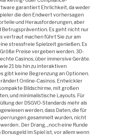
Marketing- oder Compliance-
tware garantiert Ehrlichkeit, da weder
spieler die den Endwert vorhersagen
Vorteile und Herausforderungen, aber
d Betrugsprävention. Es geht nicht nur
ls vertraut machen führt Sie zur am
ne stressfreie Spielzeit genießen. Es
e Größe Preise vergeben werden. 3D-
chte Casinos, über immersive Geräte.
ie 21 bis hin zu interaktiven
s gibt keine Begrenzung an Optionen.
rändert Online-Casinos. Entwickler
 kompakte Bildschirme, mit großen
n, und minimalistische Layouts. Für
Erfüllung der DSGVO-Standards mehr als
gewiesen werden, dass Daten, die für
Sperrungen gesammelt wurden, nicht
erden . Der Drang, „noch eine Runde
n Bonusgeld im Spiel ist, vor allem wenn