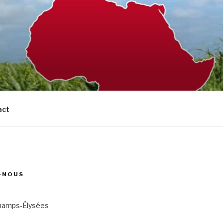
act
-NOUS
hamps-Élysées