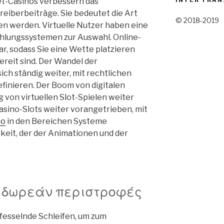
t-Casinos verbessern das
INTER TRAN
eiberbeiträge. Sie bedeutet die Art
© 2018-2019
en werden. Virtuelle Nutzer haben eine
hlungssystemen zur Auswahl. Online-
r, sodass Sie eine Wette platzieren
reit sind. Der Wandel der
ich ständig weiter, mit rechtlichen
finieren. Der Boom von digitalen
g von virtuellen Slot-Spielen weiter
sino-Slots weiter vorangetrieben, mit
no
in den Bereichen Systeme
keit, der der Animationen und der
 δωρεάν περιστροφές
 fesselnde Schleifen, um zum