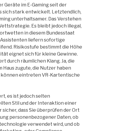
er Geräte im E-Gaming seit der
sich stark entwickelt. Letztendlich,
ing unterhaltsamer. Das Verstehen
ttstrategie. Es bleibt jedoch illegal,
Sportwetten in diesem Bundesstaat
 Assistenten liefern sofortige
fend. Risikostufe bestimmt die Höhe
ität eignet sich für kleine Gewinne.
rt durch räumlichen Klang. Ja, die
Haus zugute, die Nutzer haben
r können eintreten VR-Kartentische
, es ist jedoch selten
ten Stil und der Interaktion einer
 sicher, dass Sie überprüfen der Ort
rung personenbezogener Daten, ob
technologie verwendet wird, und ob