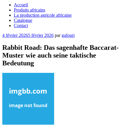
Accueil
Produits africains
La production agricole africaine
Catalogue
Contact
Publié
4 février 2026
5 février 2026
par
gafouri
le
Rabbit Road: Das sagenhafte Baccarat-
Muster wie auch seine taktische
Bedeutung