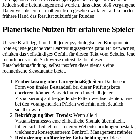
Jedoch sollte betont angemerkt werden, dass diese bloß vergangene
Daten visualisieren – mathematisch gesehen wirkt ein auf keinerlei
frühere Hand das Resultat zukünftiger Runden.
Planerische Nutzen für erfahrene Spieler
Unsere Kraft liegt innerhalb jener psychologischen Komponente.
Spieler, jene jegliche vier Darstellungssysteme parallel überwachen,
erhalten das vollständiges Gefühl für diesen Takt vom Schuhs. Jene
mehrdimensionale Sichtweise unterstützt bei dieser
Entscheidungsfindung, selbst insofern diese niemals eine
rechnerische Sieggarantie bietet.
Früherfassung über Unregelmäßigkeiten:
Da diese in
Form von finales Bestandteil bei dieser Prüfungskette
operieren, können Abweichungen innerhalb jener
Visualisierung auf tiefgreifende Patternwechsel deuten, jene
bei den vorangehenden Pfaden weiterhin nicht deutlich
sichtbar waren
Bekräftigung über Trends:
Wenn alle 4
Visualisierungssysteme einheitliche Signale übermitteln,
fühlen sich Teilnehmer in deren Wettentscheidungen bestärkt,
welches zu konsequenterem Bankroll-Management mündet
Reduzierung unüberlegter Entscheidungen:
Diese