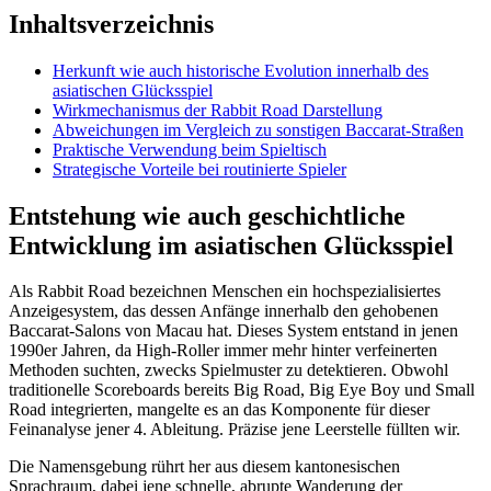
Inhaltsverzeichnis
Herkunft wie auch historische Evolution innerhalb des
asiatischen Glücksspiel
Wirkmechanismus der Rabbit Road Darstellung
Abweichungen im Vergleich zu sonstigen Baccarat-Straßen
Praktische Verwendung beim Spieltisch
Strategische Vorteile bei routinierte Spieler
Entstehung wie auch geschichtliche
Entwicklung im asiatischen Glücksspiel
Als Rabbit Road bezeichnen Menschen ein hochspezialisiertes
Anzeigesystem, das dessen Anfänge innerhalb den gehobenen
Baccarat-Salons von Macau hat. Dieses System entstand in jenen
1990er Jahren, da High-Roller immer mehr hinter verfeinerten
Methoden suchten, zwecks Spielmuster zu detektieren. Obwohl
traditionelle Scoreboards bereits Big Road, Big Eye Boy und Small
Road integrierten, mangelte es an das Komponente für dieser
Feinanalyse jener 4. Ableitung. Präzise jene Leerstelle füllten wir.
Die Namensgebung rührt her aus diesem kantonesischen
Sprachraum, dabei jene schnelle, abrupte Wanderung der